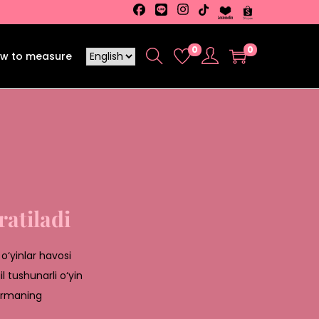
0
0
w to measure
ratiladi
o‘yinlar havosi
l tushunarli o‘yin
formaning