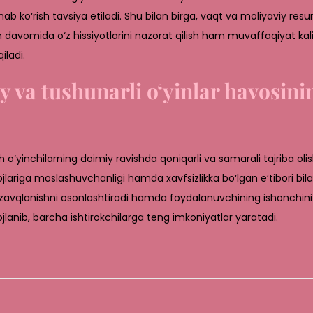
b ko‘rish tavsiya etiladi. Shu bilan birga, vaqt va moliyaviy resu
 davomida o‘z hissiyotlarini nazorat qilish ham muvaffaqiyat kalitl
iladi.
 va tushunarli o‘yinlar havosini
o‘yinchilarning doimiy ravishda qoniqarli va samarali tajriba olish
lariga moslashuvchanligi hamda xavfsizlikka bo‘lgan e’tibori bilan
n zavqlanishni osonlashtiradi hamda foydalanuvchining ishonchini 
ojlanib, barcha ishtirokchilarga teng imkoniyatlar yaratadi.