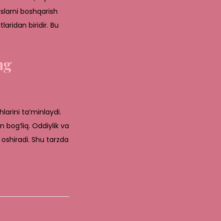
rslarni boshqarish
aridan biridir. Bu
ng
larini ta’minlaydi.
 bog‘liq. Oddiylik va
oshiradi. Shu tarzda