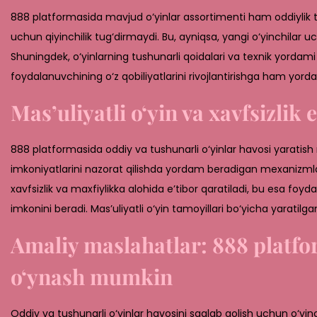
888 platformasida mavjud o‘yinlar assortimenti ham oddiylik ta
uchun qiyinchilik tug‘dirmaydi. Bu, ayniqsa, yangi o‘yinchilar 
Shuningdek, o‘yinlarning tushunarli qoidalari va texnik yordami o
foydalanuvchining o‘z qobiliyatlarini rivojlantirishga ham yord
Mas’uliyatli o‘yin va xavfsizlik 
888 platformasida oddiy va tushunarli o‘yinlar havosi yaratish n
imkoniyatlarini nazorat qilishda yordam beradigan mexanizmlar 
xavfsizlik va maxfiylikka alohida e’tibor qaratiladi, bu esa foyd
imkonini beradi. Mas’uliyatli o‘yin tamoyillari bo‘yicha yarati
Amaliy maslahatlar: 888 platfo
o‘ynash mumkin
Oddiy va tushunarli o‘yinlar havosini saqlab qolish uchun o‘yinchil