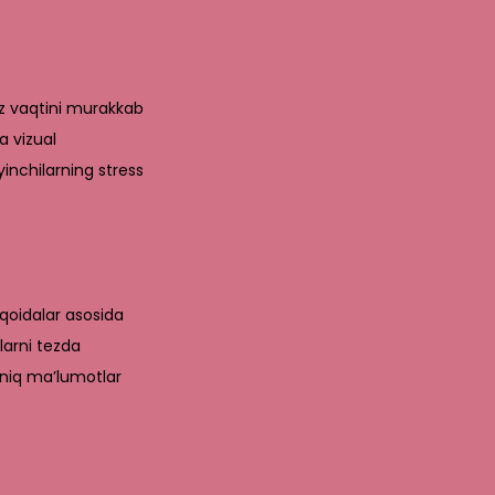
‘z vaqtini murakkab
a vizual
yinchilarning stress
 qoidalar asosida
larni tezda
 aniq ma’lumotlar