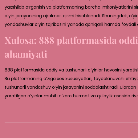
yaxshilab o‘rganish va platformaning barcha imkoniyatlarini sina
o‘yin jarayonining ajralmas qismi hisoblanadi. Shuningdek, o‘yin
yondashuvlar o‘yin tajribasini yanada qoniqarli hamda foydali q
Xulosa: 888 platformasida oddiy
ahamiyati
888 platformasida oddiy va tushunarli o‘yinlar havosini yaratish 
Bu platformaning o‘ziga xos xususiyatlari, foydalanuvchi ehtiyoj
tushunarli yondashuv o‘yin jarayonini soddalashtiradi, ularda
yaratilgan o‘yinlar muhiti o‘zaro hurmat va qulaylik asosida riv
S
i
s
t