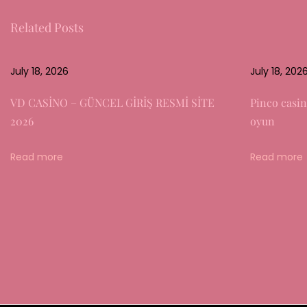
e
Related Posts
r
s
i
July 18, 2026
July 18, 202
t
VD CASİNO – GÜNCEL GİRİŞ RESMİ SİTE
Pinco casin
e
2026
oyun
s
r
Read more
Read more
e
v
e
a
l
w
h
a