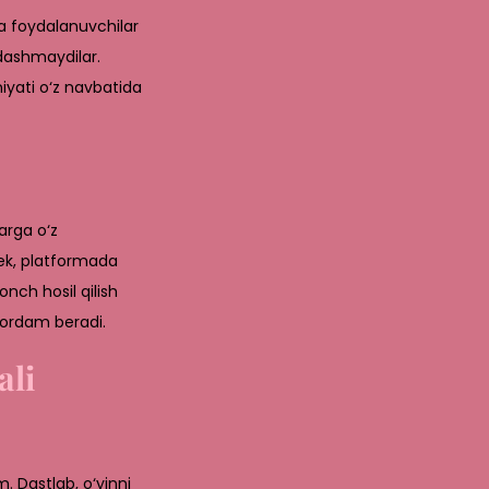
va foydalanuvchilar
adashmaydilar.
niyati o‘z navbatida
arga o‘z
dek, platformada
onch hosil qilish
 yordam beradi.
ali
m. Dastlab, o‘yinni