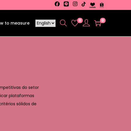
0
0
w to measure
petitivas do setor
icar plataformas
itérios sólidos de