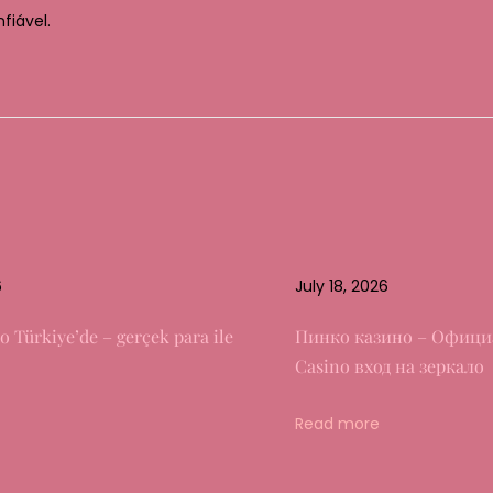
fiável.
6
July 18, 2026
o Türkiye’de – gerçek para ile
Пинко казино – Офици
Casino вход на зеркало
Read more