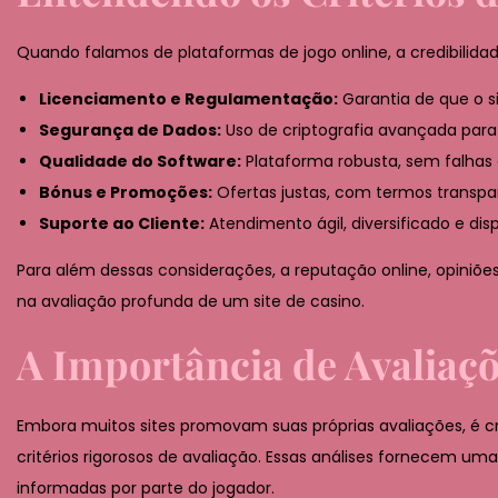
2
6
Quando falamos de plataformas de jogo online, a credibilidad
Licenciamento e Regulamentação:
Garantia de que o si
Segurança de Dados:
Uso de criptografia avançada para
Qualidade do Software:
Plataforma robusta, sem falhas
Bónus e Promoções:
Ofertas justas, com termos transpar
Suporte ao Cliente:
Atendimento ágil, diversificado e dis
Para além dessas considerações, a reputação online, opiniõe
na avaliação profunda de um site de casino.
A Importância de Avaliaç
Embora muitos sites promovam suas próprias avaliações, é cr
critérios rigorosos de avaliação. Essas análises fornecem u
informadas por parte do jogador.