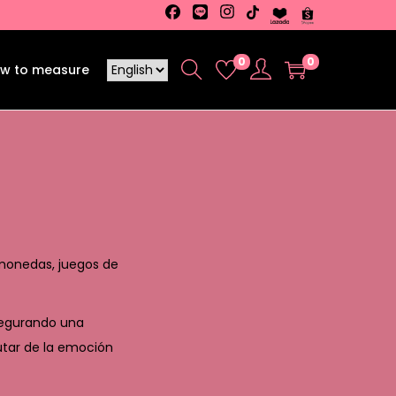
0
0
w to measure
amonedas, juegos de
segurando una
rutar de la emoción