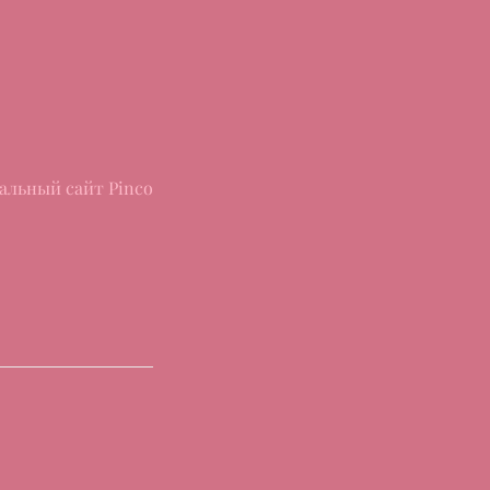
альный сайт Pinco