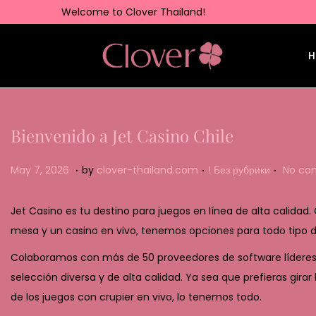
Welcome to Clover Thailand!
H
Bienvenido a Jet Casino Chile
.
.
.
Posted on
Posted in
M
May 7, 2026
by
clover-thailand.com
! Без рубрики
No co
a
y
Jet Casino es tu destino para juegos en línea de alta calida
7
mesa y un casino en vivo, tenemos opciones para todo tipo d
,
Colaboramos con más de 50 proveedores de software líderes
2
selección diversa y de alta calidad. Ya sea que prefieras girar
0
de los juegos con crupier en vivo, lo tenemos todo.
2