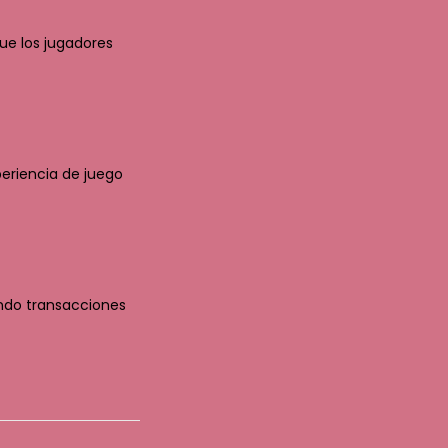
ue los jugadores
eriencia de juego
endo transacciones