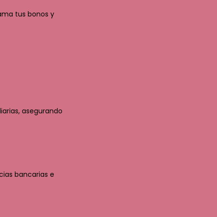
lama tus bonos y
diarias, asegurando
cias bancarias e