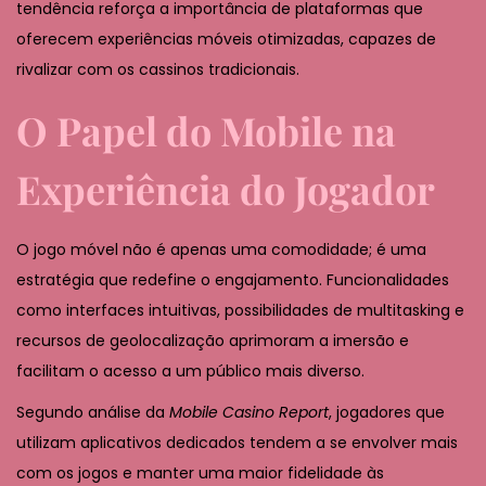
tendência reforça a importância de plataformas que
oferecem experiências móveis otimizadas, capazes de
rivalizar com os cassinos tradicionais.
O Papel do Mobile na
Experiência do Jogador
O jogo móvel não é apenas uma comodidade; é uma
estratégia que redefine o engajamento. Funcionalidades
como interfaces intuitivas, possibilidades de multitasking e
recursos de geolocalização aprimoram a imersão e
facilitam o acesso a um público mais diverso.
Segundo análise da
Mobile Casino Report
, jogadores que
utilizam aplicativos dedicados tendem a se envolver mais
com os jogos e manter uma maior fidelidade às