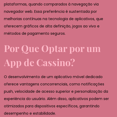
plataformas, quando comparados à navegação via
navegador web. Essa preferência é sustentada por
melhorias contínuas na tecnologia de aplicativos, que
oferecem gráficos de alta definição, jogos ao vivo e
métodos de pagamento seguros.
Por Que Optar por um
App de Cassino?
O desenvolvimento de um aplicativo móvel dedicado
oferece vantagens concorrenciais, como notificações
push, velocidade de acesso superior e personalização da
experiência do usuário. Além disso, aplicativos podem ser
otimizados para dispositivos específicos, garantindo
desempenho e estabilidade.