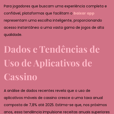
Para jogadores que buscam uma experiência completa e
confiável, plataformas que facilitam o
baixar app
representam uma escolha inteligente, proporcionando
acesso instantâneo a uma vasta gama de jogos de alta
qualidade.
Dados e Tendências de
Uso de Aplicativos de
Cassino
A análise de dados recentes revela que o uso de
aplicativos móveis de cassino cresce a uma taxa anual
composta de 7,8% até 2025. Estima-se que, nos próximos
anos, essa tendência impulsione receitas anuais superiores