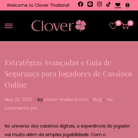
Welcome to Clover Thailand!
0
0
Estratégias Avançadas e Guia de
Segurança para Jogadores de Cassinos
Online
.
.
.
Posted on
Posted in
M
May 22, 2025
by
clover-thailand.com
Blog
No
a
comments yet
y
2
No universo dos cassinos digitais, a experiência do jogador
2
vai muito além da simples jogabilidade. Com o