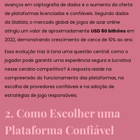
avanços em criptografia de dados e o aumento da oferta
de plataformas licenciadas e confiáveis. Segundo dados
da
Statista
, o mercado global de jogos de azar online
atingiu um valor de aproximadamente
USD 60 bilhões
em
2022, demonstrando crescimento de cerca de 10% ao ano.
Essa evolução traz à tona uma questão central: como o
jogador pode garantir uma experiência segura e lucrativa
nesse cenário competitivo? A resposta reside na
compreensão do funcionamento das plataformas, na
escolha de provedores confiáveis e na adoção de
estratégias de jogo responsáveis.
2. Como Escolher uma
Plataforma Confiável