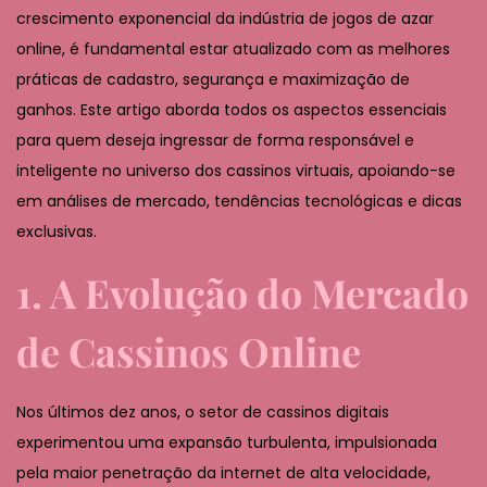
,
crescimento exponencial da indústria de jogos de azar
2
online, é fundamental estar atualizado com as melhores
0
práticas de cadastro, segurança e maximização de
2
ganhos. Este artigo aborda todos os aspectos essenciais
6
para quem deseja ingressar de forma responsável e
inteligente no universo dos cassinos virtuais, apoiando-se
em análises de mercado, tendências tecnológicas e dicas
exclusivas.
1. A Evolução do Mercado
de Cassinos Online
Nos últimos dez anos, o setor de cassinos digitais
experimentou uma expansão turbulenta, impulsionada
pela maior penetração da internet de alta velocidade,