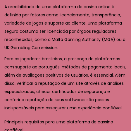
A credibilidade de uma plataforma de casino online é
definida por fatores como licenciamento, transparência,
variedade de jogos e suporte ao cliente. Uma plataforma
segura costuma ser licenciada por órgãos reguladores
reconhecidos, como a Malta Gaming Authority (MGA) ou a
UK Gambling Commission.
Para os jogadores brasileiros, a presença de plataformas
com suporte ao português, métodos de pagamento locais,
além de avaliações positivas de usuários, é essencial. Além
disso, verificar a reputação de um site através de análises
especializadas, checar certificados de segurança e
conferir a reputação de seus softwares são passos
indispensáveis para assegurar uma experiência confiável.
Principais requisitos para uma plataforma de cassino
confiável