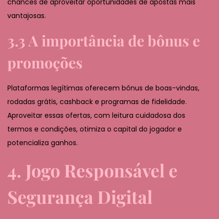
chances de aproveitar oportunidades de apostas mais
vantajosas.
3.3 A importância de bônus e
promoções
Plataformas legítimas oferecem bônus de boas-vindas,
rodadas grátis, cashback e programas de fidelidade.
Aproveitar essas ofertas, com leitura cuidadosa dos
termos e condições, otimiza o capital do jogador e
potencializa ganhos.
4. Jogo Responsável e
Segurança Digital