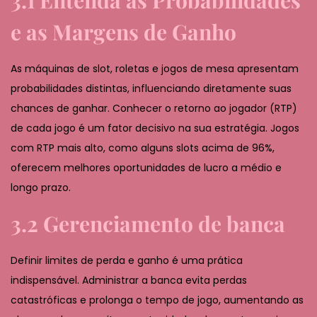
e as Margens de Ganho
As máquinas de slot, roletas e jogos de mesa apresentam
probabilidades distintas, influenciando diretamente suas
chances de ganhar. Conhecer o retorno ao jogador (RTP)
de cada jogo é um fator decisivo na sua estratégia. Jogos
com RTP mais alto, como alguns slots acima de 96%,
oferecem melhores oportunidades de lucro a médio e
longo prazo.
3.2 Gerenciamento de banca
Definir limites de perda e ganho é uma prática
indispensável. Administrar a banca evita perdas
catastróficas e prolonga o tempo de jogo, aumentando as