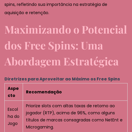
spins, refletindo sua importância na estratégia de
aquisição e retenção.
Maximizando o Potencial
dos Free Spins: Uma
Abordagem Estratégica
Diretrizes para Aproveitar ao Máximo os Free Spins
Aspe
Recomendação
cto
Priorize slots com altas taxas de retorno ao
Escol
jogador (RTP), acima de 96%, como alguns
ha do
títulos de marcas consagradas como NetEnt e
Jogo
Microgaming.