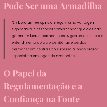
Pode Ser uma Armadilha
“Embora as free spins ofereçam uma vantagem
significativa, é essencial compreender que elas não
garantem lucros permanentes. A gestão de risco e o
entendimento do ciclo de vitórias e perdas
permanecem centrais no sucesso a longo prazo.” —
Especialista em jogos de azar online
O Papel da
Regulamentação e a
Confiança na Fonte