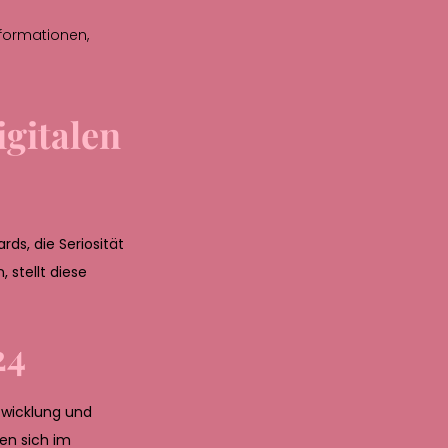
nformationen,
gitalen
rds, die Seriosität
 stellt diese
24
twicklung und
en sich im