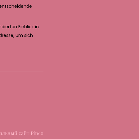
e entscheidende
ierten Einblick in
dresse, um sich
альный сайт Pinco