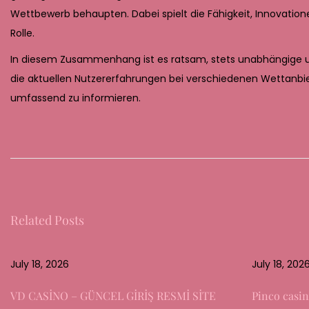
Wettbewerb behaupten. Dabei spielt die Fähigkeit, Innovation
Rolle.
In diesem Zusammenhang ist es ratsam, stets unabhängige und 
die aktuellen Nutzererfahrungen bei verschiedenen Wettanbiet
umfassend zu informieren.
D
i
e
Z
u
Related Posts
k
u
n
July 18, 2026
July 18, 202
f
VD CASİNO – GÜNCEL GİRİŞ RESMİ SİTE
Pinco casin
t