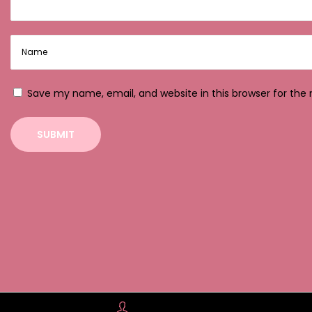
s
p
i
e
l
Save my name, email, and website in this browser for the
s
:
T
e
s
t
b
e
r
i
c