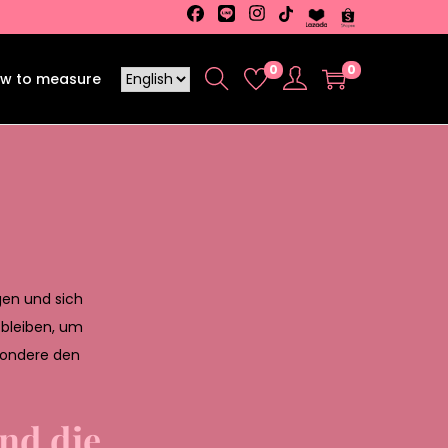
0
0
w to measure
gen und sich
 bleiben, um
sondere den
nd die