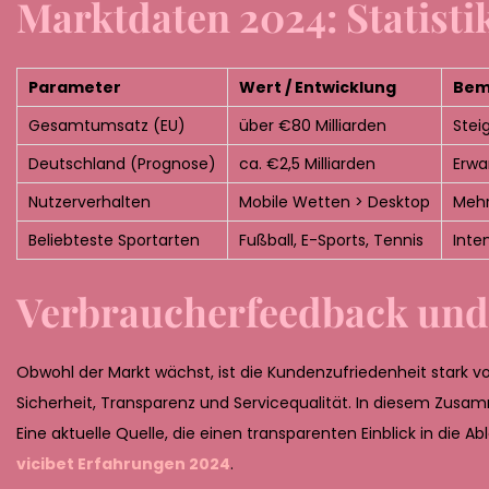
Marktdaten 2024: Statist
Parameter
Wert / Entwicklung
Bem
Gesamtumsatz (EU)
über €80 Milliarden
Stei
Deutschland (Prognose)
ca. €2,5 Milliarden
Erwa
Nutzerverhalten
Mobile Wetten > Desktop
Mehr
Beliebteste Sportarten
Fußball, E-Sports, Tennis
Inte
Verbraucherfeedback un
Obwohl der Markt wächst, ist die Kundenzufriedenheit stark vo
Sicherheit, Transparenz und Servicequalität. In diesem Zu
Eine aktuelle Quelle, die einen transparenten Einblick in die 
vicibet Erfahrungen 2024
.