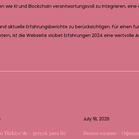
en wie KI und Blockchain verantwortungsvoll zu integrieren, ein
aktuelle Erfahrungsberichte zu berücksichtigen. Für einen fund
ern, ist die Webseite vicibet Erfahrungen 2024 eine wertvolle A
6
July 18, 2026
o Türkiye’de – gerçek para ile
Пинко казино – Офици