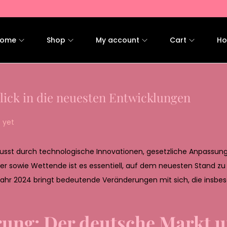
ome
Shop
My account
Cart
Ho
ick in die neuesten Entwicklungen
 yet
flusst durch technologische Innovationen, gesetzliche Anpassun
er sowie Wettende ist es essentiell, auf dem neuesten Stand zu
Jahr 2024 bringt bedeutende Veränderungen mit sich, die insbe
rung: Der deutsche Markt u