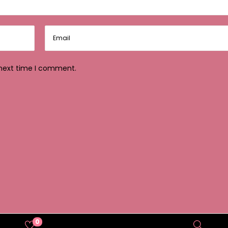
 next time I comment.
0
................................