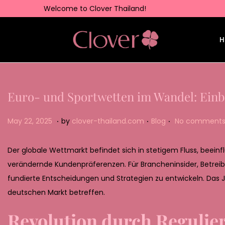
Welcome to Clover Thailand!
H
Euro- und Sportwetten im Wandel: Einbl
.
.
.
Posted on
Posted in
M
May 22, 2025
by
clover-thailand.com
Blog
No comments
a
y
Der globale Wettmarkt befindet sich in stetigem Fluss, beein
2
verändernde Kundenpräferenzen. Für Brancheninsider, Betreib
2
fundierte Entscheidungen und Strategien zu entwickeln. Das 
,
deutschen Markt betreffen.
2
Revolution durch Regulie
0