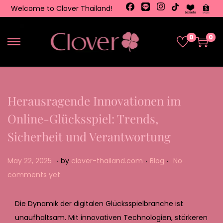
Welcome to Clover Thailand!
0
0
Herausragende Innovationen im
Online-Glücksspiel: Trends,
Sicherheit und Verantwortung
.
.
.
Posted on
Posted in
M
May 22, 2025
by
clover-thailand.com
Blog
No
a
comments yet
y
2
Die Dynamik der digitalen Glücksspielbranche ist
2
unaufhaltsam. Mit innovativen Technologien, stärkeren