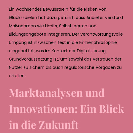
Ein wachsendes Bewusstsein für die Risiken von
Glücksspielen hat dazu geführt, dass Anbieter verstärkt
Maßnahmen wie Limits, Selbstsperren und
Bildungsangebote integrieren. Der verantwortungsvolle
Umgang ist inzwischen fest in die Firmenphilosophie
eingebettet, was im Kontext der Digitalisierung
Grundvoraussetzung ist, um sowohl das Vertrauen der
Nutzer zu sichern als auch regulatorische Vorgaben zu
erfüllen.
Marktanalysen und
Innovationen: Ein Blick
in die Zukunft