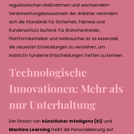
,
regulatorischen Maßnahmen und wachsendem
2
Verantwortungsbewusstsein der Anbieter verändern
0
sich die Standards für Sicherheit, Fairness und
2
Kundenschutz laufend. Für Brancheninsider,
6
Plattformbetreiber und Verbraucher ist es essenziell,
die neuesten Entwicklungen zu verstehen, um
instinctiv fundierte Entscheidungen treffen zu können.
Technologische
Innovationen: Mehr als
nur Unterhaltung
Der Einsatz von
künstlicher Intelligenz (KI)
und
Machine Learning
treibt die Personalisierung auf