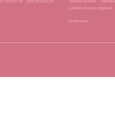
o Türkiye’de – gerçek para ile
Пинко казино – Офици
Casino вход на зеркало
Read more