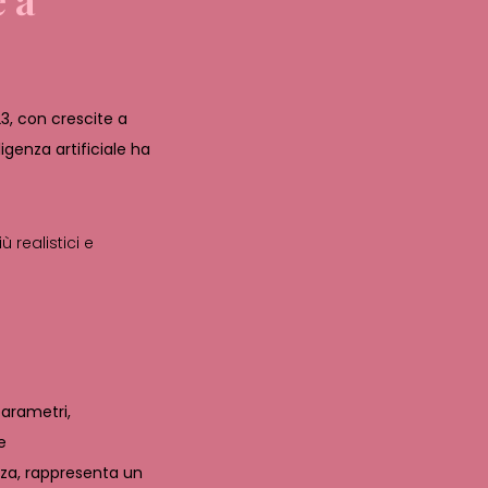
3, con crescite a
igenza artificiale ha
 realistici e
parametri,
e
nza, rappresenta un