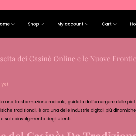
ome
Shop
My account
Cart
Ho
scita dei Casinò Online e le Nuove Frontie
 yet
bito una trasformazione radicale, guidata dall’emergere delle pia
iche tradizionali, è ora una delle industrie digitali più dinamich
 e sul coinvolgimento degli utenti.
e del Casinò: Da Tradizione