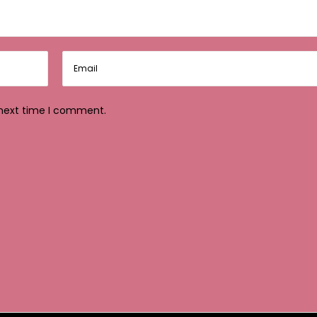
 next time I comment.