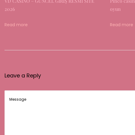
VD CASİNO – GÜNCEL GİRİŞ RESMİ SİTE
Pinco casin
j
2026
oyun
e
p
Read more
Read more
r
o
c
e
s
o
Leave a Reply
v
r
e
g
i
s
t