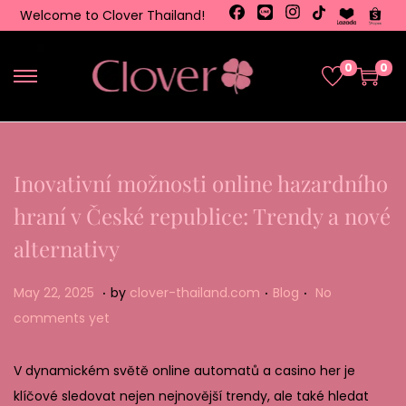
Welcome to Clover Thailand!
0
0
Inovativní možnosti online hazardního
hraní v České republice: Trendy a nové
alternativy
.
.
.
Posted on
Posted in
M
May 22, 2025
by
clover-thailand.com
Blog
No
a
comments yet
y
2
V dynamickém světě online automatů a casino her je
2
klíčové sledovat nejen nejnovější trendy, ale také hledat