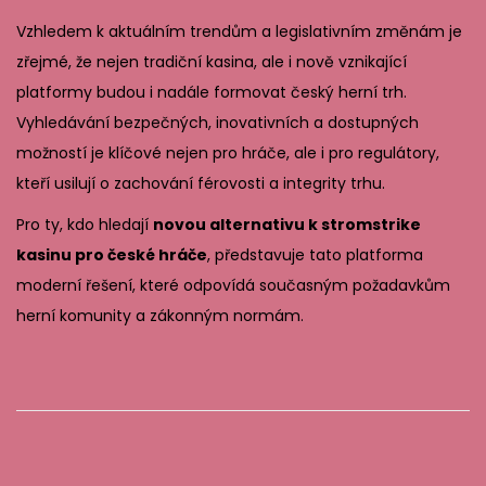
Vzhledem k aktuálním trendům a legislativním změnám je
zřejmé, že nejen tradiční kasina, ale i nově vznikající
platformy budou i nadále formovat český herní trh.
Vyhledávání bezpečných, inovativních a dostupných
možností je klíčové nejen pro hráče, ale i pro regulátory,
kteří usilují o zachování férovosti a integrity trhu.
Pro ty, kdo hledají
novou alternativu k stromstrike
kasinu pro české hráče
, představuje tato platforma
moderní řešení, které odpovídá současným požadavkům
herní komunity a zákonným normám.
E
n
s
u
r