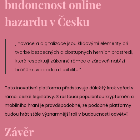
budoucnost online
hazardu v Česku
„Inovace a digitalizace jsou klíčovými elementy při
tvorbě bezpečných a dostupných herních prostředí,
které respektují zákonné rámce a zároveň nabízí
hráčům svobodu a flexibilitu.“
Tato inovativní platforma představuje důležitý krok vpřed v
rámci české legislativy. S rostoucí popularitou kryptoměn a
mobilního hraní je pravděpodobné, že podobné platformy
budou hrát stále významnější roli v budoucnosti odvětví.
Závěr