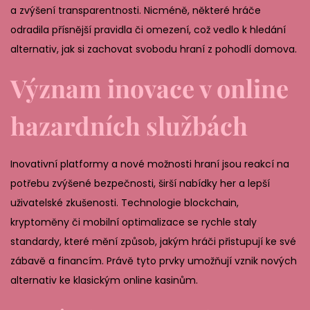
a zvýšení transparentnosti. Nicméně, některé hráče
odradila přísnější pravidla či omezení, což vedlo k hledání
alternativ, jak si zachovat svobodu hraní z pohodlí domova.
Význam inovace v online
hazardních službách
Inovativní platformy a nové možnosti hraní jsou reakcí na
potřebu zvýšené bezpečnosti, širší nabídky her a lepší
uživatelské zkušenosti. Technologie blockchain,
kryptoměny či mobilní optimalizace se rychle staly
standardy, které mění způsob, jakým hráči přistupují ke své
zábavě a financím. Právě tyto prvky umožňují vznik nových
alternativ ke klasickým online kasinům.