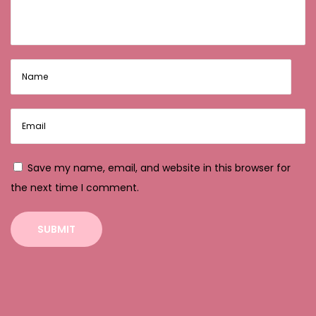
t
i
n
g
A
r
e
n
Save my name, email, and website in this browser for
a
the next time I comment.
A
z
o
n
l
i
n