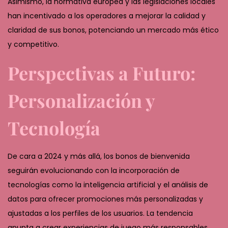
Asimismo, la normativa europea y las legislaciones locales
han incentivado a los operadores a mejorar la calidad y
claridad de sus bonos, potenciando un mercado más ético
y competitivo.
Perspectivas a Futuro:
Personalización y
Tecnología
De cara a 2024 y más allá, los bonos de bienvenida
seguirán evolucionando con la incorporación de
tecnologías como la inteligencia artificial y el análisis de
datos para ofrecer promociones más personalizadas y
ajustadas a los perfiles de los usuarios. La tendencia
apunta a crear experiencias de juego más responsables,