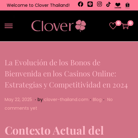
Welcome to Clover Thailand!
0
0
La Evolución de los Bonos de
Bienvenida en los Casinos Online:
Estrategias y Competitividad en 2024
.
.
.
Posted on
Posted in
M
May 22, 2025
by
clover-thailand.com
Blog
No
a
comments yet
y
2
Contexto Actual del
2