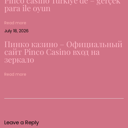
Pinco casino Türkiye’de – gerçek
a
para ile oyun
z
i
Read more
n
July 18, 2026
o
Пинко казино – Официальный
?
сайт Pinco Casino вход на
E
зеркало
k
s
Read more
p
e
r
t
ų
į
Leave a Reply
ž