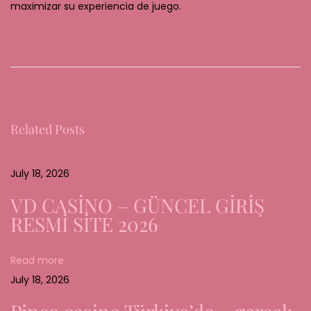
maximizar su experiencia de juego.
K
a
s
y
r
Related Posts
a
g
e
July 18, 2026
r
VD CASİNO – GÜNCEL GİRİŞ
i
RESMİ SİTE 2026
a
u
Read more
s
July 18, 2026
i
k