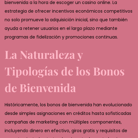
bienvenida a la hora de escoger un casino online. La
estrategia de ofrecer incentivos económicos competitivos
no solo promueve la adquisición inicial, sino que también
ayuda a retener usuarios en el largo plazo mediante
programas de fidelización y promociones continuas.
La Naturaleza y
Tipologías de los Bonos
de Bienvenida
Históricamente, los bonos de bienvenida han evolucionado
desde simples asignaciones en créditos hasta sofisticadas
campañas de marketing con múltiples componentes,
incluyendo dinero en efectivo, giros gratis y requisitos de