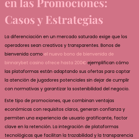
en las Promociones:
Casos y Estrategias
La diferenciación en un mercado saturado exige que los
operadores sean creativos y transparentes. Bonos de
bienvenida como
el nuevo bono de bienvenida de
binnarybet casino ofrece hasta 200€
ejemplifican cómo
las plataformas están adaptando sus ofertas para captar
la atención de jugadores potenciales sin dejar de cumplir
con normativas y garantizar la sostenibilidad del negocio.
Este tipo de promociones, que combinan ventajas
económicas con requisitos claros, generan confianza y
permiten una experiencia de usuario gratificante, factor
clave en la retención. La integración de plataformas
tecnológicas que facilitan la trazabilidad y la transparencia