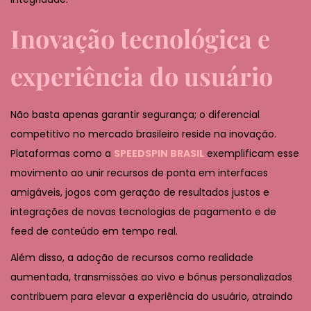
Inovação tecnológica e
experiência do usuário
Não basta apenas garantir segurança; o diferencial
competitivo no mercado brasileiro reside na inovação.
Plataformas como a
SPEEDSPIN BRASIL
exemplificam esse
movimento ao unir recursos de ponta em interfaces
amigáveis, jogos com geração de resultados justos e
integrações de novas tecnologias de pagamento e de
feed de conteúdo em tempo real.
Além disso, a adoção de recursos como realidade
aumentada, transmissões ao vivo e bônus personalizados
contribuem para elevar a experiência do usuário, atraindo