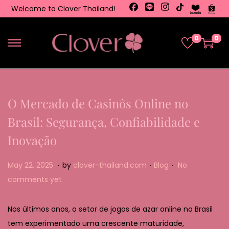
Welcome to Clover Thailand!
0
0
O Mercado de Casinôs Online no
Brasil: Segurança, Confiabilidade e
Inovação
.
.
.
Posted on
Posted in
M
May 22, 2025
by
clover-thailand.com
Blog
No
a
comments yet
y
2
Nos últimos anos, o setor de jogos de azar online no Brasil
2
tem experimentado uma crescente maturidade,