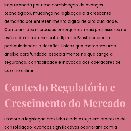
,
impulsionada por uma combinação de avanços
2
tecnológicos, mudança na legislação e a crescente
0
demanda por entretenimento digital de alta qualidade.
2
Como um dos mercados emergentes mais promissores na
6
esfera do entretenimento digital, o Brasil apresenta
particularidades e desafios únicos que merecem uma
análise aprofundada, especialmente no que tange à
segurança, confiabilidade e inovação dos operadores de
cassino online.
Contexto Regulatório e
Crescimento do Mercado
Embora a legislação brasileira ainda esteja em processo de
consolidação, avanços significativos ocorreram com a