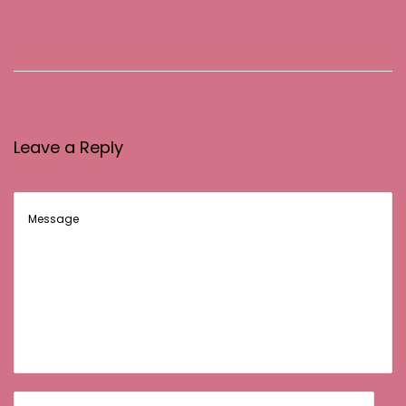
d
r
o
š
ī
b
Leave a Reply
a
s
a
s
p
e
k
t
i
: