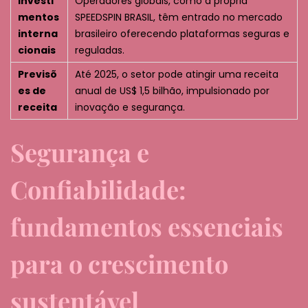
Investi
Operadores globais, como a própria
mentos
SPEEDSPIN BRASIL, têm entrado no mercado
interna
brasileiro oferecendo plataformas seguras e
cionais
reguladas.
Previsõ
Até 2025, o setor pode atingir uma receita
es de
anual de US$ 1,5 bilhão, impulsionado por
receita
inovação e segurança.
Segurança e
Confiabilidade:
fundamentos essenciais
para o crescimento
sustentável