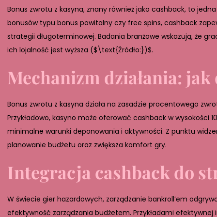
2
Bonus zwrotu z kasyna, znany również jako cashback, to jedna
6
bonusów typu bonus powitalny czy free spins, cashback zapewn
strategii długoterminowej. Badania branżowe wskazują, że grac
ich lojalność jest wyższa ($\text{Źródło:})$.
Mechanizm działania: jak 
Bonus zwrotu z kasyna działa na zasadzie procentowego zwrot
Przykładowo, kasyno może oferować cashback w wysokości 10% 
minimalne warunki deponowania i aktywności. Z punktu widzeni
planowanie budżetu oraz zwiększa komfort gry.
Integracja cashback do st
W świecie gier hazardowych, zarządzanie bankroll’em odgry
efektywność zarządzania budżetem. Przykładami efektywnej in