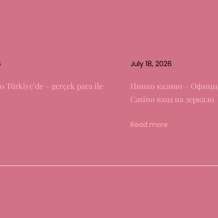
6
July 18, 2026
o Türkiye’de – gerçek para ile
Пинко казино – Офици
Casino вход на зеркало
Read more