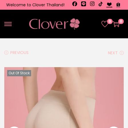
Welcome to Clover Thailand!
0
0
PREVIOUS
NEXT
Out Of Stock