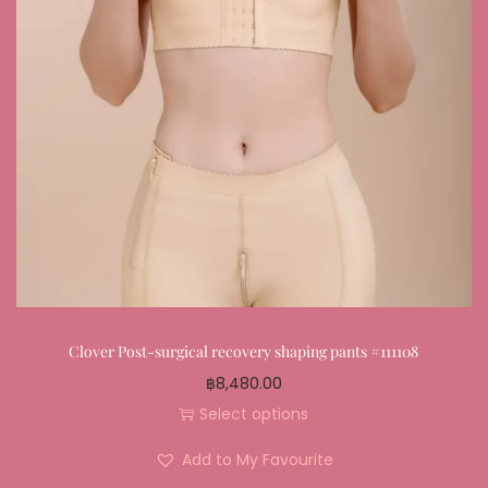
Clover Post-surgical recovery shaping pants #111108
฿
8,480.00
Select options
Add to My Favourite