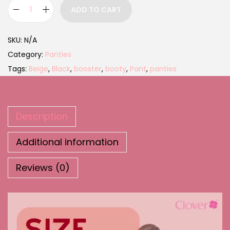
ADD TO CART
SKU:
N/A
Category:
Panties
Tags:
Beige
,
Black
,
booster
,
booty
,
Pant
,
panties
Description
Additional information
Reviews (0)