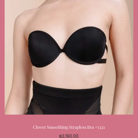
Clover Smoothing Strapless Bra #1321
฿
2,190.00