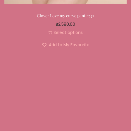
Clover Love my curve pant #571
฿
2,580.00
Select options
Add to My Favourite
................................