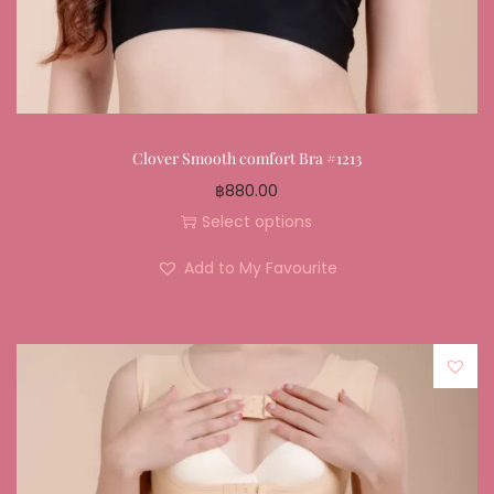
Clover Smooth comfort Bra #1213
฿
880.00
Select options
Add to My Favourite