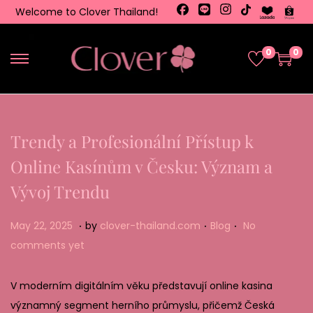
Welcome to Clover Thailand!
0
0
Trendy a Profesionální Přístup k
Online Kasínům v Česku: Význam a
Vývoj Trendu
.
.
.
Posted on
Posted in
M
May 22, 2025
by
clover-thailand.com
Blog
No
a
comments yet
y
2
V moderním digitálním věku představují online kasina
2
významný segment herního průmyslu, přičemž Česká