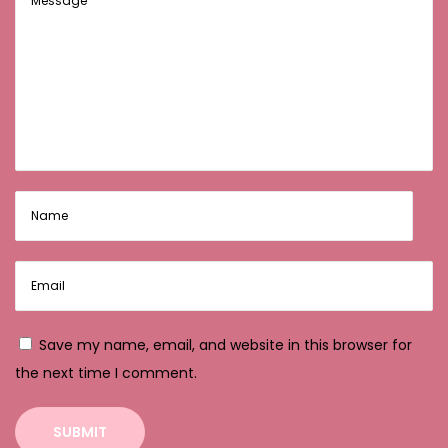
z
i
i
l
o
r
î
n
I
n
d
u
Save my name, email, and website in this browser for
s
the next time I comment.
t
r
i