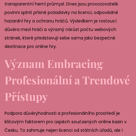
transparentní herní průmysl. Dnes jsou provozovatelé
povinni splnit přísné požadavky na licenci, odpovědné
hazardní hry a ochranu hráčů. Výsledkem je rostoucí
důvěra mezi hráči a výrazný nárůst počtu webových
stránek, které představují sebe sama jako bezpečné
destinace pro online hry.
Význam Embracing
Profesionální a Trendové
Přístupy
Podpora důvěryhodnosti a profesionálního prostředí je
klíčovým faktorem pro úspěch současných online kasin v
Česku. To zahrnuje nejen licenci od státních úřadů, ale i