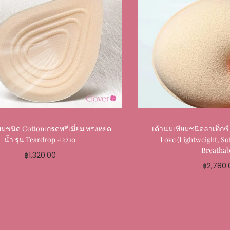
ยมชนิด Cottonเกรดพรีเมี่ยม ทรงหยด
เต้านมเทียมชนิดลาเท็กซ์ 
น้ำ รุ่น Teardrop #2210
Love (Lightweight, So
Breathab
฿
1,320.00
฿
2,780.
Select options
Select o
Add to My Favourite
Add to My 