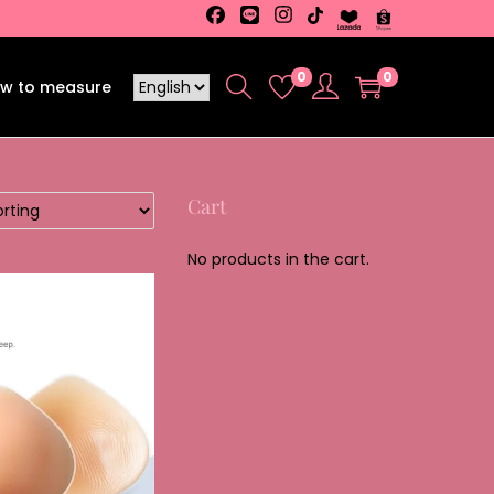
0
0
w to measure
Cart
No products in the cart.