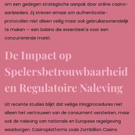
om een gedegen strategische aanpak door online casino-
aanbieders. Zij streven ernaar om authenticatie-
protocollen niet alleen veilig maar ook gebruikersvriendelijk
te maken — een balans die essentieel is voor een
concurrerende markt.
De Impact op
Spelersbetrouwbaarheid
en Regulatoire Naleving
Uit recente studies blijkt dat veilige inlogprocedures niet
alleen het vertrouwen van de consument versterken, maar
ook de naleving van nationale en Europese regelgeving
waarborgen. Casinoplatforms zoals Zombillion Casino