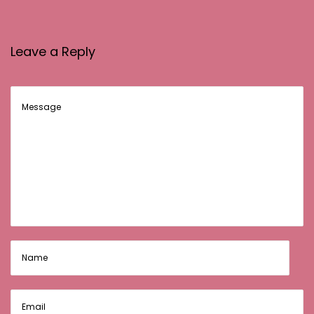
e
f
Leave a Reply
o
r
m
e
s
d
e
J
e
u
x
e
n
L