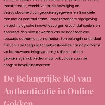
2
transformatie, waarbij vooral de beveiliging en
,
betrouwbaarheid van gebruikersgegevens en financiële
2
transacties centraal staan. Steeds strengere regelgeving
0
en technologische innovaties zorgen ervoor dat spelers en
2
operators zich bewust worden van de noodzaak van
6
robuuste authenticatiemethoden. Een belangrijk onderdeel
hiervan is de toegang tot gekwalificeerde casino platforms
via betrouwbare inlogsysteem(s), die niet alleen
gebruikersgemak bieden maar ook voldoen aan de
hoogste beveiligingsnormen.
De Belangrijke Rol van
Authenticatie in Online
Gokken