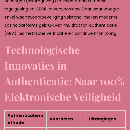
beveiligde gokomgeving die voldoet aan Europese
regelgeving en GDPR-privacynormen. Daar waar vroeger
enkel wachtwoordbeveiliging volstond, maken moderne
casinoplatforms gebruik van multifactor-authenticatie
(MFA), biometrische verificatie en continue monitoring.
Technologische
Innovaties in
Authenticatie: Naar 100%
Elektronische Veiligheid
Authenticatiem
Voordelen
Uitdagingen
ethode