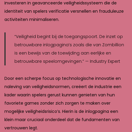
investeren in geavanceerde veiligheidssysteem die de
identiteit van spelers verificatie versnellen en frauduleuze
activiteiten minimaliseren.
“Veiligheid begint bij de toegangspoort. De inzet op
betrouwbare inlogpagina’s zoals die van Zombillion
is een bewijs van de toewijding aan eerlijke en
betrouwbare speelomgevingen.” — Industry Expert
Door een scherpe focus op technologische innovatie en
naleving van veiligheidsnormen, creëert de industrie een
kader waarin spelers gerust kunnen genieten van hun
favoriete games zonder zich zorgen te maken over
mogelijke veiligheidsrisico’s. Hierin is de inlogpagina een
klein maar cruciaal onderdeel dat de fundamenten van
vertrouwen legt.