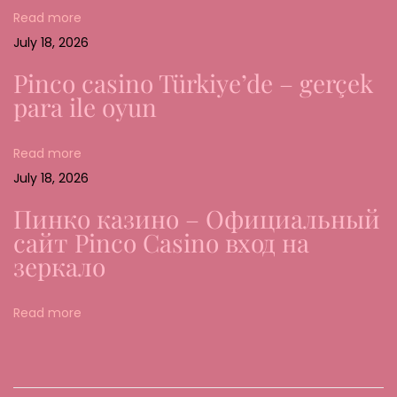
Read more
é
July 18, 2026
g
u
Pinco casino Türkiye’de – gerçek
l
para ile oyun
a
t
Read more
i
July 18, 2026
o
Пинко казино – Официальный
n
сайт Pinco Casino вход на
d
зеркало
e
s
Read more
P
l
a
t