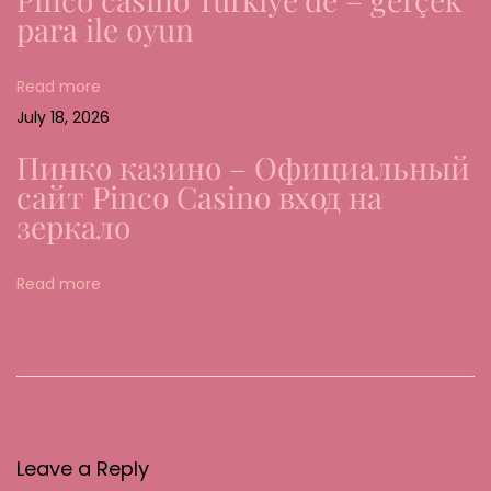
l
para ile oyun
i
n
Read more
e
July 18, 2026
S
Пинко казино – Официальный
l
сайт Pinco Casino вход на
o
зеркало
t
s
Read more
M
a
r
k
e
t
Leave a Reply
: