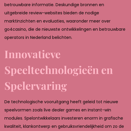
betrouwbare informatie. Deskundige bronnen en
uitgebreide review-websites bieden de nodige
marktinzichten en evaluaties, waaronder meer over
go4casino, die de nieuwste ontwikkelingen en betrouwbare
operators in Nederland belichten.
Innovatieve
Speeltechnologieën en
Spelervaring
De technologische vooruitgang heeft geleid tot nieuwe
speelvormen zoals live dealer games en instant-win
modules. Spelontwikkelaars investeren enorm in grafische
kwaliteit, klankontwerp en gebruiksvriendelijkheid om zo de