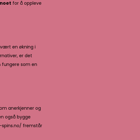
inoet
for å oppleve
vært en økning i
nativer, er det
an fungere som en
 som anerkjenner og
men også bygge
ly-spins.no/ fremstår