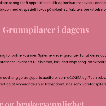
ilpasse seg for å opprettholde tillit og konkurranseevne. I denne a
skap, med et spesielt fokus på sikkerhet, forbrukerbeskyttelse o
: Grunnpilarer i dagens
ng for online kasinoer. Spillerne krever garantier for at deres da
esteringer i avansert IT-sikkerhet, inkludert kryptering, tofaktora
nnom uavhengige tredjeparts auditorer som eCOGRA og iTech Labs, 
nerert og at vinnerandelen er transparent, noe som ivaretar spiller
r og brukervennlighet