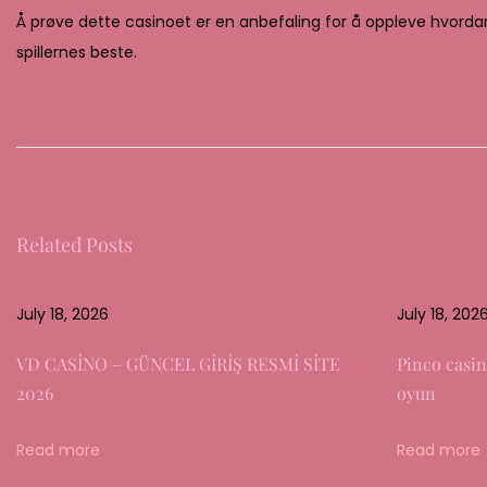
Å prøve dette casinoet er en anbefaling for å oppleve hvordan
spillernes beste.
E
l
i
t
e
Related Posts
S
t
r
July 18, 2026
July 18, 202
a
VD CASİNO – GÜNCEL GİRİŞ RESMİ SİTE
Pinco casin
t
2026
oyun
e
g
Read more
Read more
i