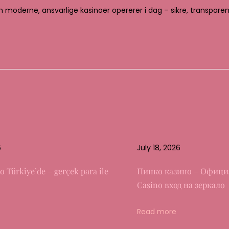
 moderne, ansvarlige kasinoer opererer i dag – sikre, transpare
6
July 18, 2026
o Türkiye’de – gerçek para ile
Пинко казино – Офици
Casino вход на зеркало
Read more