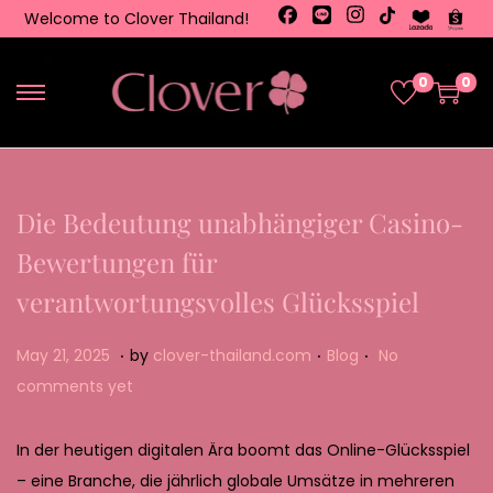
Welcome to Clover Thailand!
0
0
Die Bedeutung unabhängiger Casino-
Bewertungen für
verantwortungsvolles Glücksspiel
.
.
.
Posted on
Posted in
M
May 21, 2025
by
clover-thailand.com
Blog
No
a
comments yet
y
2
In der heutigen digitalen Ära boomt das Online-Glücksspiel
2
– eine Branche, die jährlich globale Umsätze in mehreren