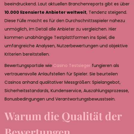
beeindruckend. Laut aktuellen Branchenreports gibt es über
10.000 lizensierte Anbieter weltweit
, Tendenz steigend.
Diese Fülle macht es für den Durchschnittsspieler nahezu
unmöglich, im Detail alle Anbieter zu vergleichen. Hier
kommen unabhängige Testplattformen ins Spiel, die
umfangreiche Analysen, Nutzerbewertungen und objektive
Kriterien bereitstellen.
Bewertungsportale wie
Casino Testsieger
fungieren als
vertrauensvolle Anlaufstellen für Spieler. Sie beurteilen
Casinos anhand qualitativer Messgrößen: Spielangebot,
Sicherheitsstandards, Kundenservice, Auszahlungsprozesse,
Bonusbedingungen und Verantwortungsbewusstsein.
Warum die Qualität der
Bewertungen