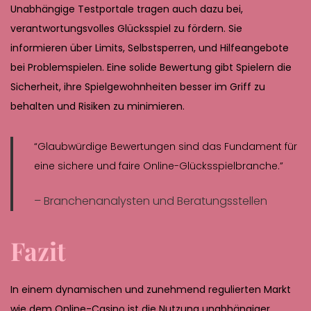
Unabhängige Testportale tragen auch dazu bei,
verantwortungsvolles Glücksspiel zu fördern. Sie
informieren über Limits, Selbstsperren, und Hilfeangebote
bei Problemspielen. Eine solide Bewertung gibt Spielern die
Sicherheit, ihre Spielgewohnheiten besser im Griff zu
behalten und Risiken zu minimieren.
“Glaubwürdige Bewertungen sind das Fundament für
eine sichere und faire Online-Glücksspielbranche.”
– Branchenanalysten und Beratungsstellen
Fazit
In einem dynamischen und zunehmend regulierten Markt
wie dem Online-Casino ist die Nutzung unabhängiger,