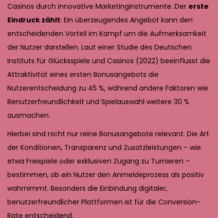
Casinos durch innovative Marketinginstrumente. Der
erste
Eindruck zählt
: Ein überzeugendes Angebot kann den
entscheidenden Vorteil im Kampf um die Aufmerksamkeit
der Nutzer darstellen. Laut einer Studie des Deutschen
Instituts für Glücksspiele und Casinos (2022) beeinflusst die
Attraktivität eines ersten Bonusangebots die
Nutzerentscheidung zu 45 %, während andere Faktoren wie
Benutzerfreundlichkeit und Spielauswahl weitere 30 %
ausmachen.
Hierbei sind nicht nur reine Bonusangebote relevant. Die Art
der Konditionen, Transparenz und Zusatzleistungen – wie
etwa Freispiele oder exklusiven Zugang zu Turnieren –
bestimmen, ob ein Nutzer den Anmeldeprozess als positiv
wahrnimmt. Besonders die Einbindung digitaler,
benutzerfreundlicher Plattformen ist für die Conversion-
Rate entscheidend.