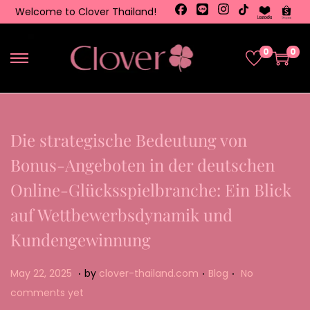
Welcome to Clover Thailand!
0
0
Die strategische Bedeutung von
Bonus-Angeboten in der deutschen
Online-Glücksspielbranche: Ein Blick
auf Wettbewerbsdynamik und
Kundengewinnung
.
.
.
Posted on
Posted in
M
May 22, 2025
by
clover-thailand.com
Blog
No
a
comments yet