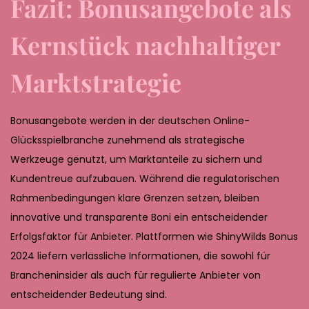
Fazit: Bonusangebote als
Kernstück nachhaltiger
Marktstrategie
Bonusangebote werden in der deutschen Online-
Glücksspielbranche zunehmend als strategische
Werkzeuge genutzt, um Marktanteile zu sichern und
Kundentreue aufzubauen. Während die regulatorischen
Rahmenbedingungen klare Grenzen setzen, bleiben
innovative und transparente Boni ein entscheidender
Erfolgsfaktor für Anbieter. Plattformen wie ShinyWilds Bonus
2024 liefern verlässliche Informationen, die sowohl für
Brancheninsider als auch für regulierte Anbieter von
entscheidender Bedeutung sind.