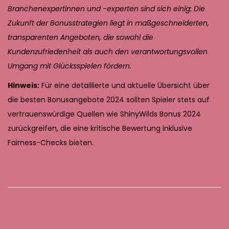
Branchenexpertinnen und -experten sind sich einig: Die
Zukunft der Bonusstrategien liegt in maßgeschneiderten,
transparenten Angeboten, die sowohl die
Kundenzufriedenheit als auch den verantwortungsvollen
Umgang mit Glücksspielen fördern.
Hinweis:
Für eine detaillierte und aktuelle Übersicht über
die besten Bonusangebote 2024 sollten Spieler stets auf
vertrauenswürdige Quellen wie ShinyWilds Bonus 2024
zurückgreifen, die eine kritische Bewertung inklusive
Fairness-Checks bieten.
T
h
e
R
i
s