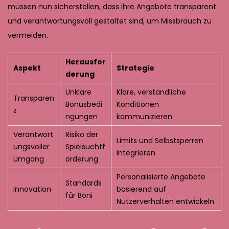
müssen nun sicherstellen, dass ihre Angebote transparent
und verantwortungsvoll gestaltet sind, um Missbrauch zu
vermeiden.
Herausfor
Aspekt
Strategie
derung
Unklare
Klare, verständliche
Transparen
Bonusbedi
Konditionen
z
ngungen
kommunizieren
Verantwort
Risiko der
Limits und Selbstsperren
ungsvoller
Spielsuchtf
integrieren
Umgang
örderung
Personalisierte Angebote
Standards
Innovation
basierend auf
für Boni
Nutzerverhalten entwickeln