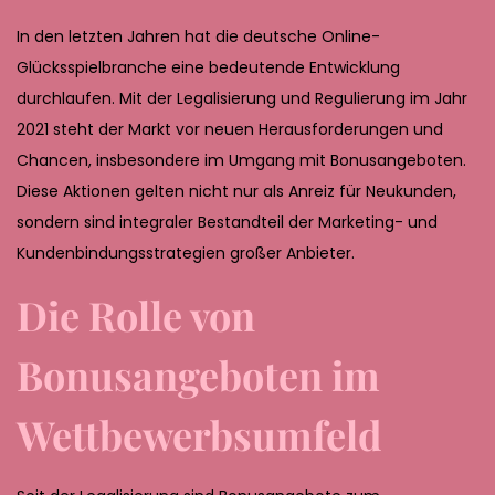
y
2
In den letzten Jahren hat die deutsche Online-
2
Glücksspielbranche eine bedeutende Entwicklung
,
durchlaufen. Mit der Legalisierung und Regulierung im Jahr
2
2021 steht der Markt vor neuen Herausforderungen und
0
Chancen, insbesondere im Umgang mit Bonusangeboten.
2
Diese Aktionen gelten nicht nur als Anreiz für Neukunden,
6
sondern sind integraler Bestandteil der Marketing- und
Kundenbindungsstrategien großer Anbieter.
Die Rolle von
Bonusangeboten im
Wettbewerbsumfeld