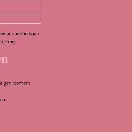
e einer nachhaltigen
tertrag.
en
chtigen Moment
in.
.