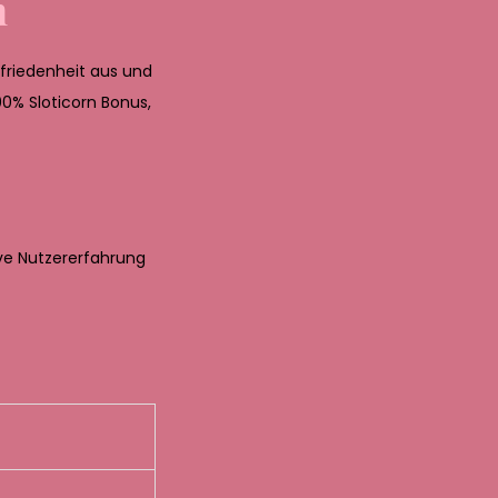
n
friedenheit aus und
00% Sloticorn Bonus,
ive Nutzererfahrung