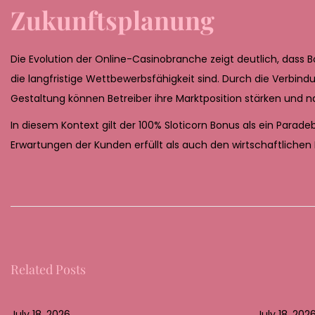
Zukunftsplanung
Die Evolution der Online-Casinobranche zeigt deutlich, dass B
die langfristige Wettbewerbsfähigkeit sind. Durch die Verbin
Gestaltung können Betreiber ihre Marktposition stärken und 
In diesem Kontext gilt der 100% Sloticorn Bonus als ein Parade
Erwartungen der Kunden erfüllt als auch den wirtschaftlichen E
V
ý
v
o
j
Related Posts
o
n
l
July 18, 2026
July 18, 202