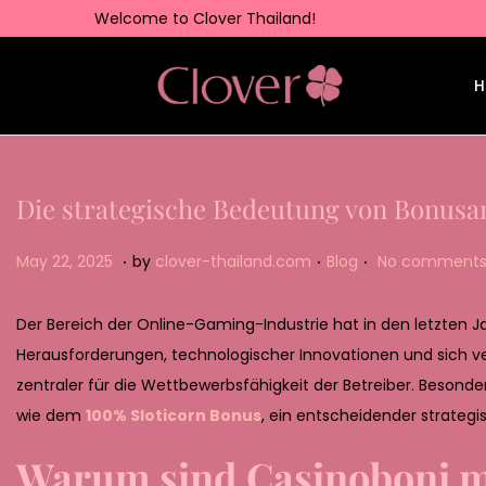
Welcome to Clover Thailand!
H
Die strategische Bedeutung von Bonusa
.
.
.
Posted on
Posted in
M
May 22, 2025
by
clover-thailand.com
Blog
No comments
a
y
Der Bereich der Online-Gaming-Industrie hat in den letzten J
2
Herausforderungen, technologischer Innovationen und sich 
2
zentraler für die Wettbewerbsfähigkeit der Betreiber. Beson
,
wie dem
100% Sloticorn Bonus
, ein entscheidender strategi
2
Warum sind Casinoboni me
0