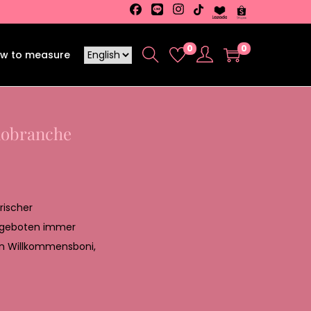
0
0
w to measure
nobranche
rischer
angeboten immer
ven Willkommensboni,