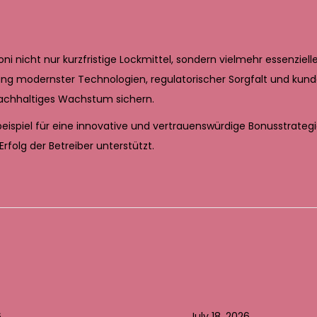
oni nicht nur kurzfristige Lockmittel, sondern vielmehr essenzie
dung modernster Technologien, regulatorischer Sorgfalt und kund
nachhaltiges Wachstum sichern.
beispiel für eine innovative und vertrauenswürdige Bonusstrategi
rfolg der Betreiber unterstützt.
6
July 18, 2026