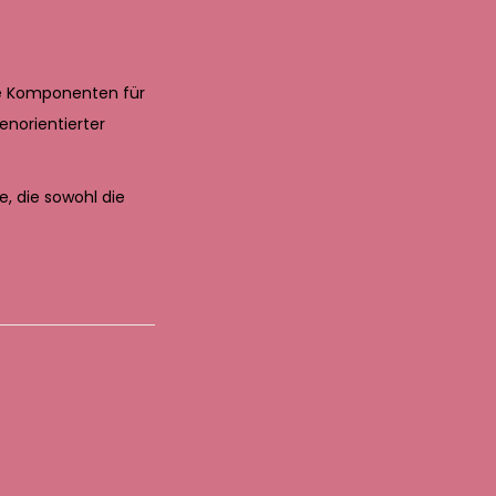
lle Komponenten für
enorientierter
e, die sowohl die