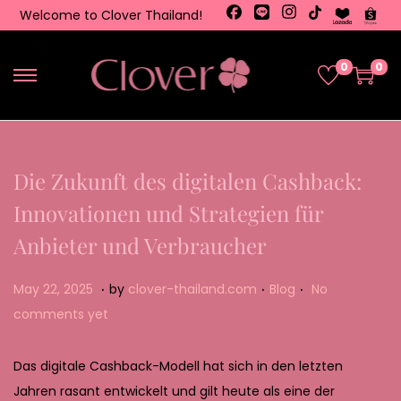
Welcome to Clover Thailand!
0
0
Die Zukunft des digitalen Cashback:
Innovationen und Strategien für
Anbieter und Verbraucher
.
.
.
Posted on
Posted in
M
May 22, 2025
by
clover-thailand.com
Blog
No
a
comments yet
y
2
Das digitale Cashback-Modell hat sich in den letzten
2
Jahren rasant entwickelt und gilt heute als eine der