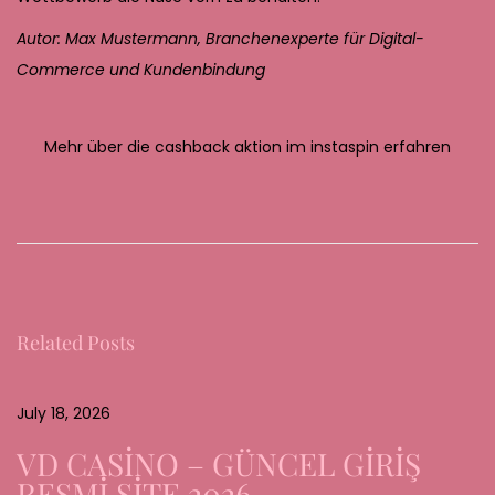
Autor: Max Mustermann, Branchenexperte für Digital-
Commerce und Kundenbindung
Mehr über die cashback aktion im instaspin erfahren
D
i
e
B
e
Related Posts
d
e
u
July 18, 2026
t
VD CASİNO – GÜNCEL GİRİŞ
u
RESMİ SİTE 2026