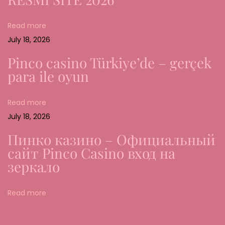
n
g
Read more
s
July 18, 2026
i
c
Pinco casino Türkiye’de – gerçek
h
para ile oyun
e
r
Read more
e
July 18, 2026
r
Пинко казино – Официальный
Z
сайт Pinco Casino вход на
u
зеркало
g
a
Read more
n
g