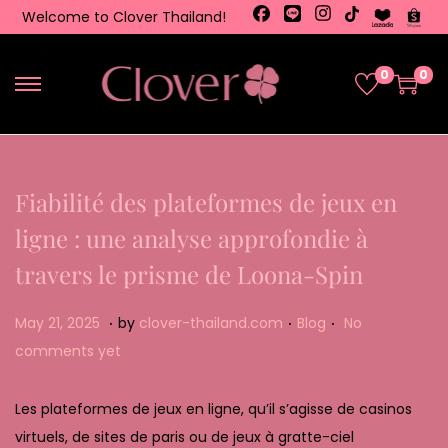
Welcome to Clover Thailand!
0
0
Fiabilité des plateformes de jeux en
ligne : une analyse approfondie à
travers le prisme de Loona-Spin
.
.
.
Posted on
Posted in
M
May 21, 2025
by
clover-thailand.com
Blog
No
a
comments yet
y
2
Les plateformes de jeux en ligne, qu’il s’agisse de casinos
2
virtuels, de sites de paris ou de jeux à gratte-ciel