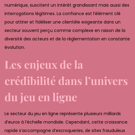
,
numérique, suscitent un intérêt grandissant mais aussi des
2
interrogations légitimes. La confiance est l’élément clé
0
pour attirer et fidéliser une clientèle exigeante dans un
2
secteur souvent perçu comme complexe en raison de la
6
diversité des acteurs et de la réglementation en constante
évolution.
Les enjeux de la
crédibilité dans l’univers
du jeu en ligne
Le secteur du jeu en ligne représente plusieurs milliards
d’euros à l’échelle mondiale. Cependant, cette croissance
rapide s’accompagne d’escroqueries, de sites frauduleux