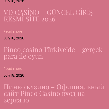
July 18, 2026
s
VD CASİNO – GÜNCEL GİRİŞ
i
RESMİ SİTE 2026
t
F
Read more
r
July 18, 2026
e
e
Pinco casino Türkiye’de – gerçek
S
para ile oyun
p
i
Read more
n
July 18, 2026
s
Пинко казино – Официальный
O
сайт Pinco Casino вход на
n
зеркало
l
i