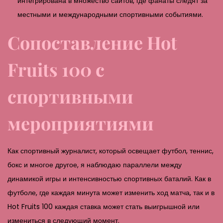
интегрирована в множество сайтов, где фанаты следят за
местными и международными спортивными событиями.
Сопоставление Hot
Fruits 100 с
спортивными
мероприятиями
Как спортивный журналист, который освещает футбол, теннис,
бокс и многое другое, я наблюдаю параллели между
динамикой игры и интенсивностью спортивных баталий. Как в
футболе, где каждая минута может изменить ход матча, так и в
Hot Fruits 100 каждая ставка может стать выигрышной или
измениться в следующий момент.