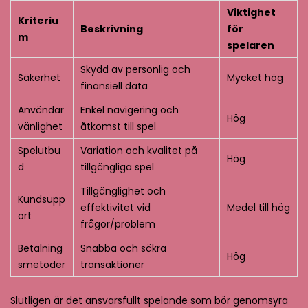
Viktighet
Kriteriu
Beskrivning
för
m
spelaren
Skydd av personlig och
Säkerhet
Mycket hög
finansiell data
Användar
Enkel navigering och
Hög
vänlighet
åtkomst till spel
Spelutbu
Variation och kvalitet på
Hög
d
tillgängliga spel
Tillgänglighet och
Kundsupp
effektivitet vid
Medel till hög
ort
frågor/problem
Betalning
Snabba och säkra
Hög
smetoder
transaktioner
Slutligen är det ansvarsfullt spelande som bör genomsyra