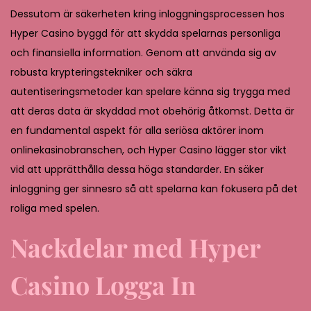
Dessutom är säkerheten kring inloggningsprocessen hos
Hyper Casino byggd för att skydda spelarnas personliga
och finansiella information. Genom att använda sig av
robusta krypteringstekniker och säkra
autentiseringsmetoder kan spelare känna sig trygga med
att deras data är skyddad mot obehörig åtkomst. Detta är
en fundamental aspekt för alla seriösa aktörer inom
onlinekasinobranschen, och Hyper Casino lägger stor vikt
vid att upprätthålla dessa höga standarder. En säker
inloggning ger sinnesro så att spelarna kan fokusera på det
roliga med spelen.
Nackdelar med Hyper
Casino Logga In