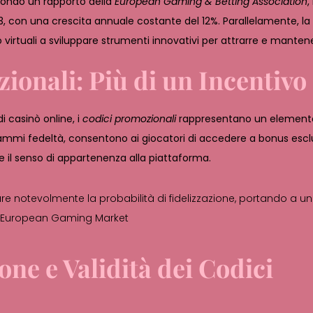
condo un rapporto della
European Gaming & Betting Association
,
, con una crescita annuale costante del 12%. Parallelamente, la 
 virtuali a sviluppare strumenti innovativi per attrarre e mantener
zionali: Più di un Incentivo
i casinò online, i
codici promozionali
rappresentano un elemento 
ammi fedeltà, consentono ai giocatori di accedere a bonus esclusiv
 e il senso di appartenenza alla piattaforma.
notevolmente la probabilità di fidelizzazione, portando a un
e, European Gaming Market
ne e Validità dei Codici