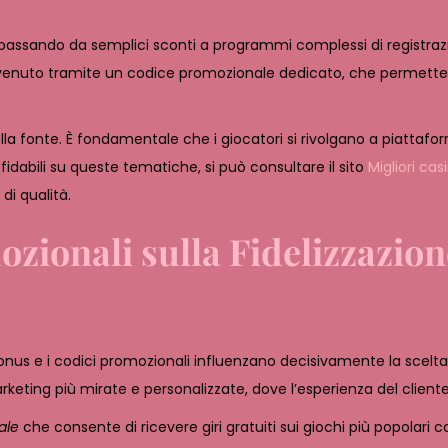
te, passando da semplici sconti a programmi complessi di registra
nvenuto tramite un codice promozionale dedicato, che permette a
à della fonte. È fondamentale che i giocatori si rivolgano a piattaf
dabili su queste tematiche, si può consultare il sito
Migliori cas
di qualità.
zionali sulla Fidelizzazion
nus e i codici promozionali influenzano decisivamente la scelta
arketing più mirate e personalizzate, dove l’esperienza del client
ale
che consente di ricevere giri gratuiti sui giochi più popolari