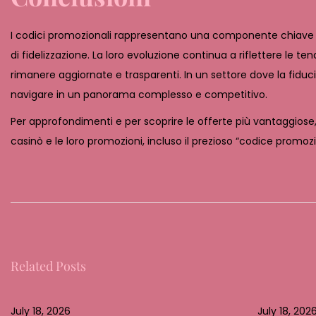
I codici promozionali rappresentano una componente chiave ne
di fidelizzazione. La loro evoluzione continua a riflettere le 
rimanere aggiornate e trasparenti. In un settore dove la fiducia
navigare in un panorama complesso e competitivo.
Per approfondimenti e per scoprire le offerte più vantaggiose, t
casinò e le loro promozioni, incluso il prezioso “codice promozi
O
d
g
o
v
Related Posts
o
r
n
July 18, 2026
July 18, 202