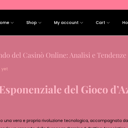
ome
Shop
My account
Cart
Ho
ndo del Casinò Online: Analisi e Tendenze
 yet
 Esponenziale del Gioco d’
ssuto una vera e propria rivoluzione tecnologica, accompagnata da