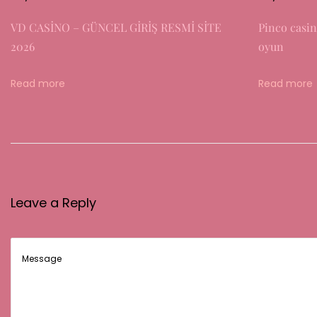
o
VD CASİNO – GÜNCEL GİRİŞ RESMİ SİTE
Pinco casin
i
2026
oyun
g
r
Read more
Read more
a
n
j
e
v
s
Leave a Reply
v
e
t
u
s
p