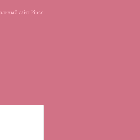
альный сайт Pinco