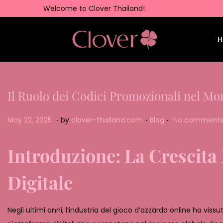
Welcome to Clover Thailand!
H
Il Ruolo dei Codici Promozionali nel Mo
.
.
.
Posted on
Posted in
M
May 22, 2025
by
clover-thailand.com
Blog
No comments
a
y
Introduzione: La Crescita
2
2
Digitale
,
2
Negli ultimi anni, l’industria del gioco d’azzardo online ha vi
0