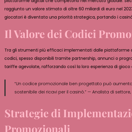
piattaforme digitali che competono nel mercato globale. Se
2
raggiunto un valore stimato di oltre
60 miliardi di euro
nel 2023
6
giocatori è diventata una priorità strategica, portando i casinò
Il Valore dei Codici Promo
Tra gli strumenti più efficaci implementati dalle piattaforme d
codici, spesso disponibili tramite partnership, annunci o progr
tariffe agevolate, rafforzando così la loro esperienza di gioco
“Un codice promozionale ben progettato può aumentare 
sostenibile dei ricavi per il casinò.” —
Analista di settor
Strategie di Implementazio
Promozionali