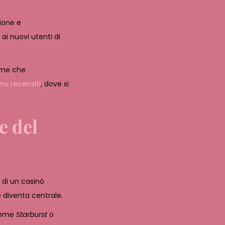
zione e
i nuovi utenti di
orme che
ino recensiti
, dove si
e del
 di un casinò
e diventa centrale.
 come
Starburst
o