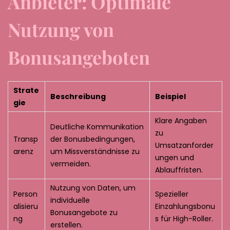
Anbieter: Optimale
Nutzung von
Bonusangeboten
Strate
Beschreibung
Beispiel
gie
Klare Angaben
Deutliche Kommunikation
zu
Transp
der Bonusbedingungen,
Umsatzanforder
arenz
um Missverständnisse zu
ungen und
vermeiden.
Ablauffristen.
Nutzung von Daten, um
Person
Spezieller
individuelle
alisieru
Einzahlungsbonu
Bonusangebote zu
ng
s für High-Roller.
erstellen.