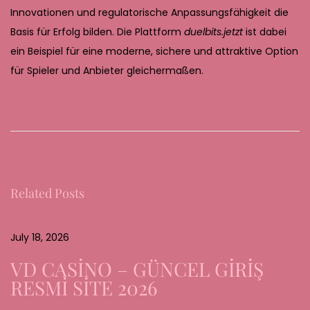
Innovationen und regulatorische Anpassungsfähigkeit die
Basis für Erfolg bilden. Die Plattform
duelbits.jetzt
ist dabei
ein Beispiel für eine moderne, sichere und attraktive Option
für Spieler und Anbieter gleichermaßen.
D
i
e
B
e
Related Posts
d
e
u
July 18, 2026
t
VD CASİNO – GÜNCEL GİRİŞ
u
RESMİ SİTE 2026
n
g