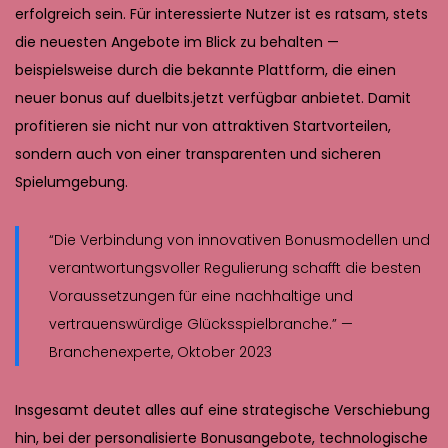
erfolgreich sein. Für interessierte Nutzer ist es ratsam, stets
die neuesten Angebote im Blick zu behalten —
beispielsweise durch die bekannte Plattform, die einen
neuer bonus auf duelbits.jetzt verfügbar anbietet. Damit
profitieren sie nicht nur von attraktiven Startvorteilen,
sondern auch von einer transparenten und sicheren
Spielumgebung.
“Die Verbindung von innovativen Bonusmodellen und
verantwortungsvoller Regulierung schafft die besten
Voraussetzungen für eine nachhaltige und
vertrauenswürdige Glücksspielbranche.” —
Branchenexperte, Oktober 2023
Insgesamt deutet alles auf eine strategische Verschiebung
hin, bei der personalisierte Bonusangebote, technologische