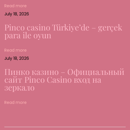
Read more
d
July 18, 2026
e
r
Pinco casino Türkiye’de – gerçek
A
para ile oyun
u
s
Read more
z
July 18, 2026
a
Пинко казино – Официальный
h
сайт Pinco Casino вход на
l
зеркало
u
n
Read more
g
s
z
e