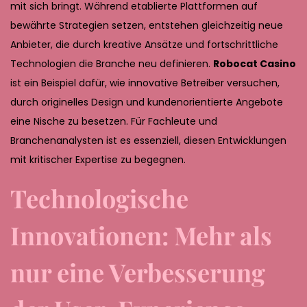
2
mit sich bringt. Während etablierte Plattformen auf
0
bewährte Strategien setzen, entstehen gleichzeitig neue
2
Anbieter, die durch kreative Ansätze und fortschrittliche
6
Technologien die Branche neu definieren.
Robocat Casino
ist ein Beispiel dafür, wie innovative Betreiber versuchen,
durch originelles Design und kundenorientierte Angebote
eine Nische zu besetzen. Für Fachleute und
Branchenanalysten ist es essenziell, diesen Entwicklungen
mit kritischer Expertise zu begegnen.
Technologische
Innovationen: Mehr als
nur eine Verbesserung