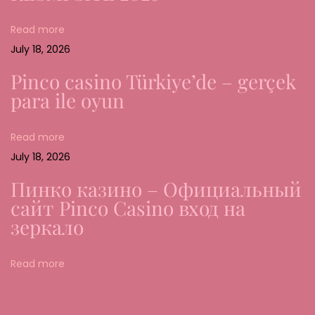
e
Read more
-
July 18, 2026
G
a
Pinco casino Türkiye’de – gerçek
m
para ile oyun
b
l
Read more
i
July 18, 2026
n
Пинко казино – Официальный
g
сайт Pinco Casino вход на
M
зеркало
a
r
Read more
k
k
i