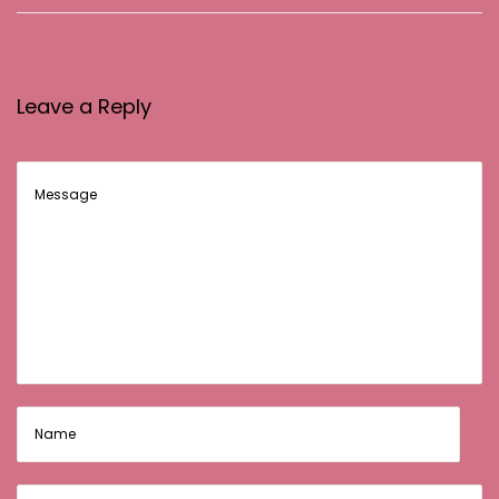
n
a
n
Leave a Reply
K
e
h
i
t
y
s
:
L
u
o
t
t