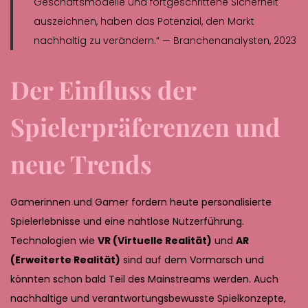
Geschäftsmodelle und fortgeschrittene Sicherheit
auszeichnen, haben das Potenzial, den Markt
nachhaltig zu verändern.“ — Branchenanalysten, 2023
Der Einfluss der
Spielerpräferenzen und
neue Trends
Gamerinnen und Gamer fordern heute personalisierte
Spielerlebnisse und eine nahtlose Nutzerführung.
Technologien wie
VR (Virtuelle Realität)
und
AR
(Erweiterte Realität)
sind auf dem Vormarsch und
könnten schon bald Teil des Mainstreams werden. Auch
nachhaltige und verantwortungsbewusste Spielkonzepte,