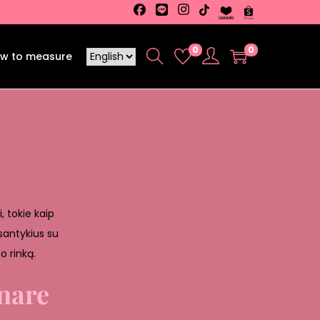
0
0
w to measure
, tokie kaip
 santykius su
o rinką.
nare