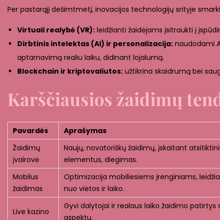
2
Per pastarąjį dešimtmetį, inovacijos technologijų srityje smar
6
Virtuali realybė (VR):
leidžianti žaidėjams įsitraukti į įspūd
Dirbtinis intelektas (AI) ir personalizacija:
naudodami AI, 
aptarnavimą realiu laiku, didinant lojalumą.
Blockchain ir kriptovaliutos:
užtikrina skaidrumą bei saug
Karščiausios žaidimų tende
Pavardės
Aprašymas
Žaidimų
Naujų, novatoriškų žaidimų, įskaitant atsitiktin
įvairovė
elementus, diegimas.
Mobilus
Optimizacija mobiliesiems įrenginiams, leidžian
žaidimas
nuo vietos ir laiko.
Gyvi dalytojai ir realaus laiko žaidimo patirtys 
Live kazino
aspektu.