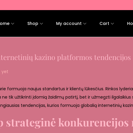
ome
Shop
My account
Cart
Ho
internetinių kazino platformos tendencijos
 yet
e formuoja naujus standartus ir klientų lūkesčius. Rinkos lyderiai
e tik užtikrinti įdomią žaidimų patirtį, bet ir užmegzti ilgalaikius
žangiausias tendencijas, kurios formuoja globalią internetinių kazin
 strateginė konkurencijos 