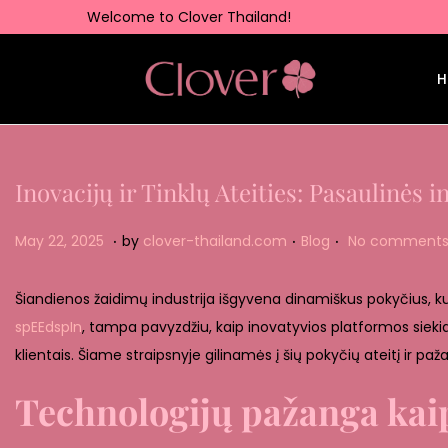
Welcome to Clover Thailand!
H
Inovacijų ir Tinklų Ateities: Pasaulinės 
.
.
.
Posted on
Posted in
M
May 22, 2025
by
clover-thailand.com
Blog
No comments
a
y
Šiandienos žaidimų industrija išgyvena dinamiškus pokyčius, kuri
2
spEEdspIn
, tampa pavyzdžiu, kaip inovatyvios platformos siekia n
2
klientais. Šiame straipsnyje gilinamės į šių pokyčių ateitį ir pa
,
Technologijų pažanga kaip
2
0