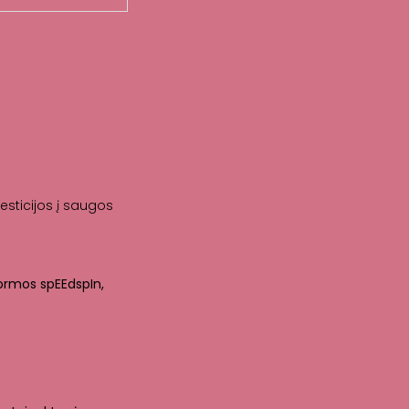
esticijos į saugos
formos spEEdspIn,