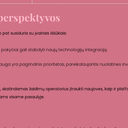
s perspektyvos
pat susiduria su įvairiais iššūkiais:
 pokyčiai gali stabdyti naujų technologijų integraciją.
a yra pagrindinis prioritetas, pareikalaujantis nuolatinės inv
ga, skatindamas žaidimų operatorius įtraukti naujoves, kaip ir plat
dėjams visame pasaulyje.