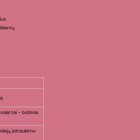
ius.
klientų
ą.
todėl tai – būtinas
aidėjų įsitraukimo