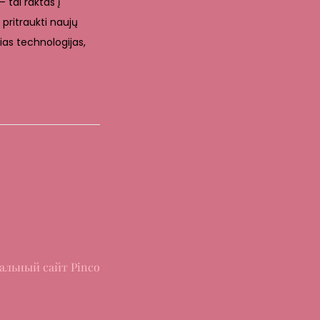
 tai raktas į
 pritraukti naujų
sias technologijas,
альный сайт Pinco