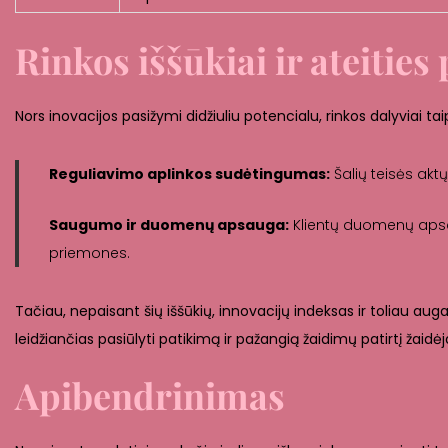
Rinkos iššūkiai ir ateitie
Nors inovacijos pasižymi didžiuliu potencialu, rinkos dalyviai taip 
Reguliavimo aplinkos sudėtingumas:
Šalių teisės aktų
Saugumo ir duomenų apsauga:
Klientų duomenų apsaug
priemones.
Tačiau, nepaisant šių iššūkių, innovacijų indeksas ir toliau au
leidžiančias pasiūlyti patikimą ir pažangią žaidimų patirtį žai
Apibendrinimas