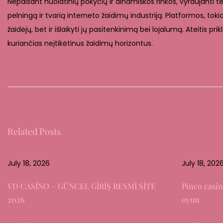
Nepaisant nuolatinių pokyčių ir dinamiškos rinkos, vyraujanti te
pelningą ir tvarią interneto žaidimų industriją. Platformos, tokio
žaidėjų, bet ir išlaikyti jų pasitenkinimą bei lojalumą. Ateitis pr
kuriančias neįtikėtinus žaidimų horizontus.
T
h
e
I
m
Related Posts
p
o
r
July 18, 2026
July 18, 202
t
VD CASİNO – GÜNCEL GİRİŞ RESMİ SİTE
Pinco casin
a
2026
oyun
n
c