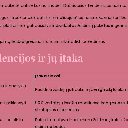
kiai pakeitė online kazino modelį. Dažniausios tendencijos apima:
ingas, įtraukiančias patirtis, simuliuojančias fizinius kazino kambar
platformos gali pasiūlyti individualius žaidimų paketus ir gerinti 
umą, leidžia greičiau ir anonimiškai atlikti pavedimus.
ncijos ir jų įtaka
Įtaka rinkai
ius ir nuotykių
Padidina žaidėjų įsitraukimą bei ilgalaikį lojalum
ti priklausyti
90% vartotojų žaidžia mobiliuose įrenginiuose, 
strategijos elementas.
su socialiniu
Puiki alternatyva tradiciniam žaidimui, kaip ir ž
didinimo būdas.