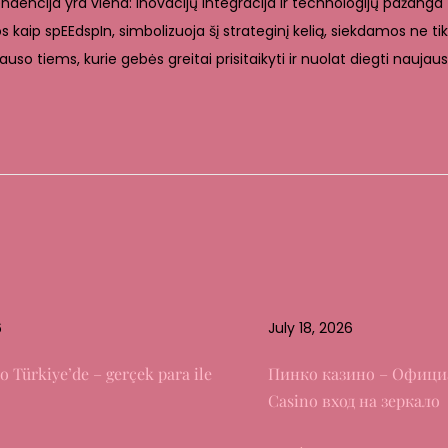
ndencija yra viena: inovacijų integracija ir technologijų pažanga –
s kaip spEEdspIn, simbolizuoja šį strateginį kelią, siekdamos ne tik
iklauso tiems, kurie gebės greitai prisitaikyti ir nuolat diegti naujau
6
July 18, 2026
o Türkiye’de – gerçek para ile
Пинко казино – Офици
Casino вход на зеркало