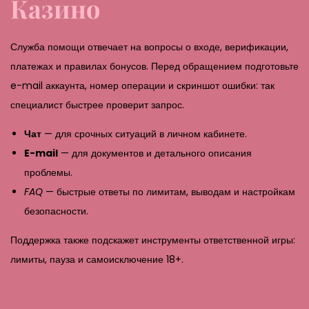
Казино
Служба помощи отвечает на вопросы о входе, верификации,
платежах и правилах бонусов. Перед обращением подготовьте
e-mail аккаунта, номер операции и скриншот ошибки: так
специалист быстрее проверит запрос.
Чат
— для срочных ситуаций в личном кабинете.
E-mail
— для документов и детального описания
проблемы.
FAQ
— быстрые ответы по лимитам, выводам и настройкам
безопасности.
Поддержка также подскажет инструменты ответственной игры:
лимиты, пауза и самоисключение 18+.
1
x