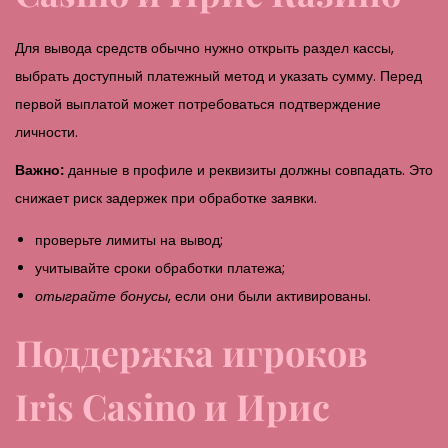
Для вывода средств обычно нужно открыть раздел кассы,
выбрать доступный платежный метод и указать сумму. Перед
первой выплатой может потребоваться подтверждение
личности.
Важно:
данные в профиле и реквизиты должны совпадать. Это
снижает риск задержек при обработке заявки.
проверьте лимиты на вывод;
учитывайте сроки обработки платежа;
отыграйте бонусы
, если они были активированы.
Поддержка игроков
Iris Casino и Ирис