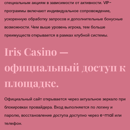
0
специальным акциям в зависимости от активности. VIP-
2
программы включают индивидуальное сопровождение,
6
ускоренную обработку запросов и дополнительные бонусные
возможности. Чем выше уровень игрока, тем больше
преимуществ открывается в рамках клубной системы.
Iris Casino —
официальный доступ к
площадке.
Официальный сайт открывается через актуальное зеркало при
блокировках провайдера. Вход выполняется по логину и
паролю, восстановление доступа доступно через e-mail или
телефон.