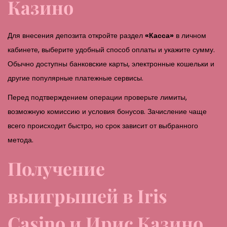
Казино
Для внесения депозита откройте раздел
«Касса»
в личном
кабинете, выберите удобный способ оплаты и укажите сумму.
Обычно доступны банковские карты, электронные кошельки и
другие популярные платежные сервисы.
Перед подтверждением операции проверьте лимиты,
возможную комиссию и условия бонусов. Зачисление чаще
всего происходит быстро, но срок зависит от выбранного
метода.
Получение
выигрышей в Iris
Casino и Ирис Казино