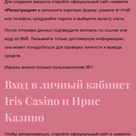
Для создания аккаунта откройте официальный сайт, нажмите
«Регистрация»
и заполните короткую форму: укажите e-mail
или телефон, придумайте пароль и выберите валюту счета.
После отправки данных подтвердите контакты по ссылке или
коду из SMS. Указывайте только достоверную информацию:
она может понадобиться для проверки личности и вывода
средств.
Играть можно только пользователям 18+.
Вход в личный кабинет
Iris Casino и Ирис
Казино
Чтобы авторизоваться, откройте официальный сайт и нажмите