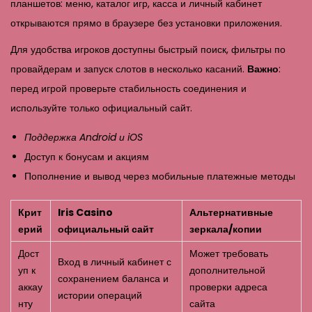
планшетов: меню, каталог игр, касса и личный кабинет
открываются прямо в браузере без установки приложения.
Для удобства игроков доступны быстрый поиск, фильтры по
провайдерам и запуск слотов в несколько касаний.
Важно
:
перед игрой проверьте стабильность соединения и
используйте только официальный сайт.
Поддержка Android и iOS
Доступ к бонусам и акциям
Пополнение и вывод через мобильные платежные методы
Крит
Iris Casino
Альтернативные
ерий
официальный сайт
зеркала/копии
Дост
Может требовать
Вход в личный кабинет с
уп к
дополнительной
сохранением баланса и
аккау
проверки адреса
истории операций
нту
сайта