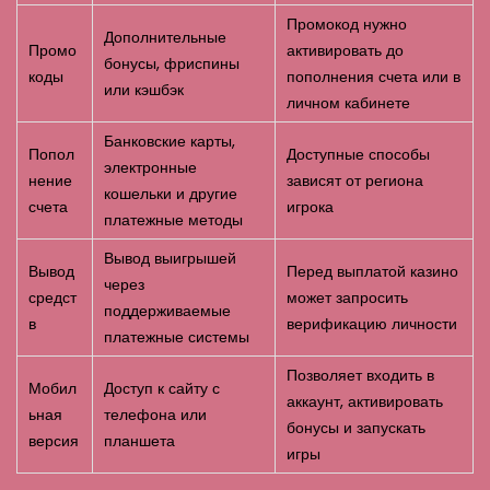
Промокод нужно
Дополнительные
Промо
активировать до
бонусы, фриспины
коды
пополнения счета или в
или кэшбэк
личном кабинете
Банковские карты,
Попол
Доступные способы
электронные
нение
зависят от региона
кошельки и другие
счета
игрока
платежные методы
Вывод выигрышей
Вывод
Перед выплатой казино
через
средст
может запросить
поддерживаемые
в
верификацию личности
платежные системы
Позволяет входить в
Мобил
Доступ к сайту с
аккаунт, активировать
ьная
телефона или
бонусы и запускать
версия
планшета
игры