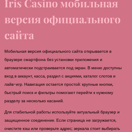
Iris Casino мобильная
версия официального
сайта
Мобильная версия официального сайта открывается в
браузере смартфона без установки приложения и
автоматически подстраивается под экран. В меню доступны
вход в аккаунт, касса, раздел с акциями, каталог слотов и
лайв-игр. Навигация остается простой: крупные кнопки,
быстрый поиск и фильтры помогают перейти к нужному
разделу за несколько касаний.
Для стабильной работы используйте актуальный браузер и
защищенное соединение. Если страница не загружается,
очистите кэш или проверьте адрес; зеркала стоит выбирать