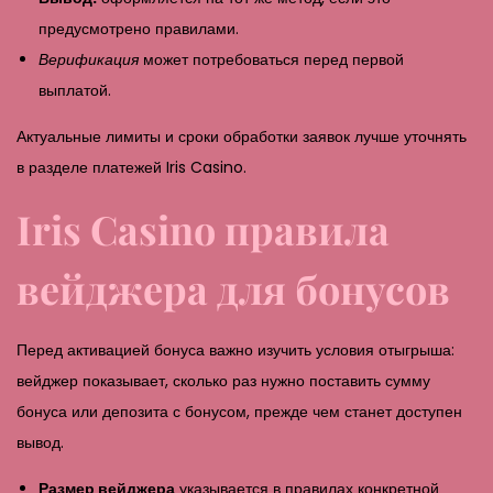
предусмотрено правилами.
Верификация
может потребоваться перед первой
выплатой.
Актуальные лимиты и сроки обработки заявок лучше уточнять
в разделе платежей Iris Casino.
Iris Casino правила
вейджера для бонусов
Перед активацией бонуса важно изучить условия отыгрыша:
вейджер показывает, сколько раз нужно поставить сумму
бонуса или депозита с бонусом, прежде чем станет доступен
вывод.
Размер вейджера
указывается в правилах конкретной