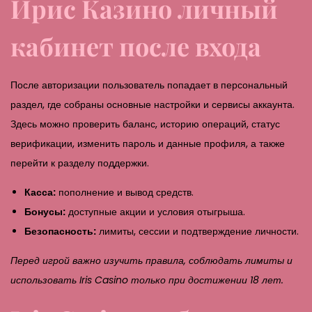
Ирис Казино личный
кабинет после входа
После авторизации пользователь попадает в персональный
раздел, где собраны основные настройки и сервисы аккаунта.
Здесь можно проверить баланс, историю операций, статус
верификации, изменить пароль и данные профиля, а также
перейти к разделу поддержки.
Касса:
пополнение и вывод средств.
Бонусы:
доступные акции и условия отыгрыша.
Безопасность:
лимиты, сессии и подтверждение личности.
Перед игрой важно изучить правила, соблюдать лимиты и
использовать Iris Casino только при достижении 18 лет.