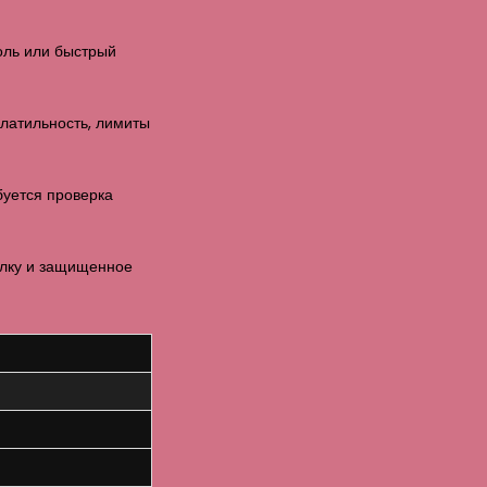
роль или быстрый
олатильность, лимиты
буется проверка
сылку и защищенное