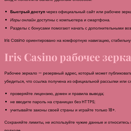
Быстрый доступ
через официальный сайт или рабочее зерк
Игры онлайн
доступны с компьютера и смартфона.
Разделы с бонусами помогают начать с дополнительными во
Iris Casino ориентировано на комфортную навигацию, стабильну
Iris Casino рабочее зерк
Рабочее зеркало — резервный адрес, который может публиковат
убедиться, что ссылка получена из официальной рассылки или 
проверяйте лицензию, домен и правила вывода;
не вводите пароль на страницах без HTTPS;
учитывайте законы своей страны и играйте только 18+.
Сохраняйте лимиты, не используйте чужие данные и относитесь 
подходе.