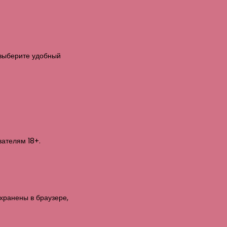
 выберите удобный
вателям 18+.
хранены в браузере,