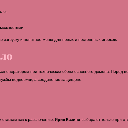
ало.
зможностями.
ю загрузку и понятное меню для новых и постоянных игроков.
ало
ься оператором при технических сбоях основного домена. Перед 
службы поддержки, а соединение защищено.
к ставкам как к развлечению.
Ирис Казино
выбирают только при от