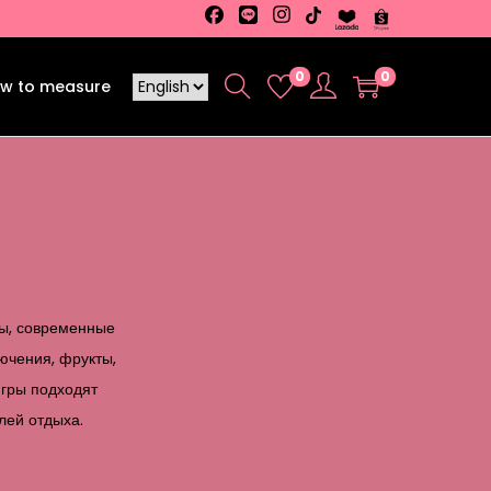
0
0
w to measure
ты, современные
ючения, фрукты,
игры подходят
лей отдыха.