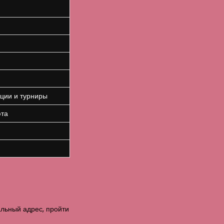
кции и турниры
юта
альный адрес, пройти