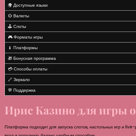
🌍 Доступные языки
💱 Валюты
🕹️ Слоты
🎮 Форматы игры
📱 Платформы
🎁 Бонусная программа
💳 Способы оплаты
🔗 Зеркало
💬 Поддержка
Ирис Казино для игры 
Платформа подходит для запуска слотов, настольных игр и live
вход и пополнить баланс удобным способом.