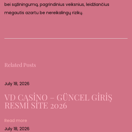
bei sąžiningumą, pagrindinius veiksnius, leidžiančius
mėgautis azartu be nereikalingų rizikų.
T
h
e
E
v
Related Posts
o
l
u
July 18, 2026
t
VD CASİNO – GÜNCEL GİRİŞ
i
RESMİ SİTE 2026
o
n
Read more
o
July 18, 2026
f