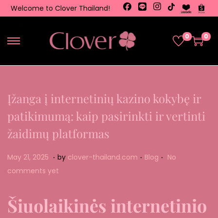
Welcome to Clover Thailand!
0
0
Įžanga į internetinių kazino kokybę ir
patikimumą: kaip pasirinkti ir vertinti
žaidimų platformas
.
.
.
Posted on
Posted in
M
May 21, 2025
by
clover-thailand.com
Blog
No
a
comments yet
y
2
Šiuolaikinės internetinio
2