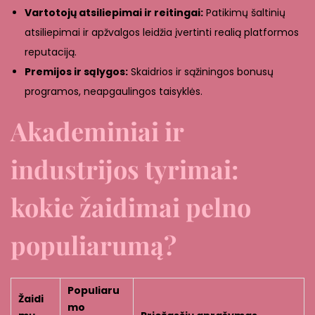
Vartotojų atsiliepimai ir reitingai:
Patikimų šaltinių
atsiliepimai ir apžvalgos leidžia įvertinti realią platformos
reputaciją.
Premijos ir sąlygos:
Skaidrios ir sąžiningos bonusų
programos, neapgaulingos taisyklės.
Akademiniai ir
industrijos tyrimai:
kokie žaidimai pelno
populiarumą?
Populiaru
Žaidi
mo