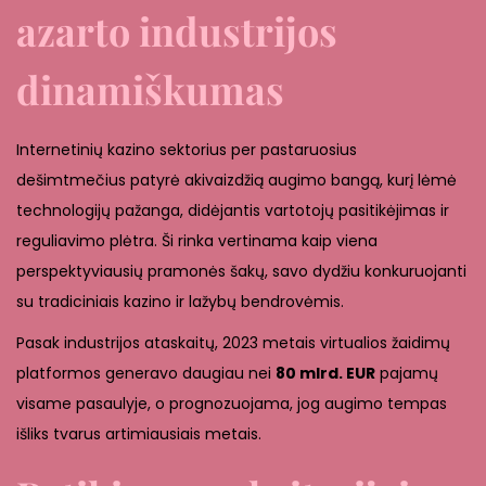
,
azarto industrijos
2
dinamiškumas
0
2
6
Internetinių kazino sektorius per pastaruosius
dešimtmečius patyrė akivaizdžią augimo bangą, kurį lėmė
technologijų pažanga, didėjantis vartotojų pasitikėjimas ir
reguliavimo plėtra. Ši rinka vertinama kaip viena
perspektyviausių pramonės šakų, savo dydžiu konkuruojanti
su tradiciniais kazino ir lažybų bendrovėmis.
Pasak industrijos ataskaitų, 2023 metais virtualios žaidimų
platformos generavo daugiau nei
80 mlrd. EUR
pajamų
visame pasaulyje, o prognozuojama, jog augimo tempas
išliks tvarus artimiausiais metais.