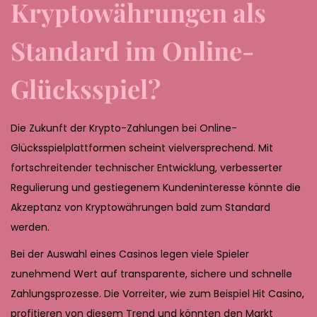
Kryptowährungen als
Standard im Online-
Glücksspiel?
Die Zukunft der Krypto-Zahlungen bei Online-
Glücksspielplattformen scheint vielversprechend. Mit
fortschreitender technischer Entwicklung, verbesserter
Regulierung und gestiegenem Kundeninteresse könnte die
Akzeptanz von Kryptowährungen bald zum Standard
werden.
Bei der Auswahl eines Casinos legen viele Spieler
zunehmend Wert auf transparente, sichere und schnelle
Zahlungsprozesse. Die Vorreiter, wie zum Beispiel Hit Casino,
profitieren von diesem Trend und könnten den Markt