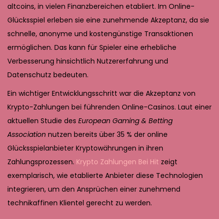
altcoins, in vielen Finanzbereichen etabliert. Im Online-
Glücksspiel erleben sie eine zunehmende Akzeptanz, da sie
schnelle, anonyme und kostengünstige Transaktionen
ermöglichen. Das kann für Spieler eine erhebliche
Verbesserung hinsichtlich Nutzererfahrung und
Datenschutz bedeuten.
Ein wichtiger Entwicklungsschritt war die Akzeptanz von
Krypto-Zahlungen bei führenden Online-Casinos. Laut einer
aktuellen Studie des
European Gaming & Betting
Association
nutzen bereits über 35 % der online
Glücksspielanbieter Kryptowährungen in ihren
Zahlungsprozessen.
Krypto Zahlungen Bei Hit
zeigt
exemplarisch, wie etablierte Anbieter diese Technologien
integrieren, um den Ansprüchen einer zunehmend
technikaffinen Klientel gerecht zu werden.