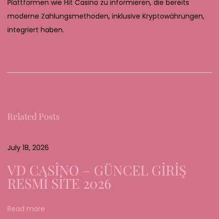
Plattformen wie Hit Casino zu informieren, die bereits
moderne Zahlungsmethoden, inklusive Kryptowährungen,
integriert haben.
R
e
d
e
f
Related Posts
i
n
i
July 18, 2026
n
VD CASİNO – GÜNCEL GİRİŞ
g
RESMİ SİTE 2026
M
o
Read more
b