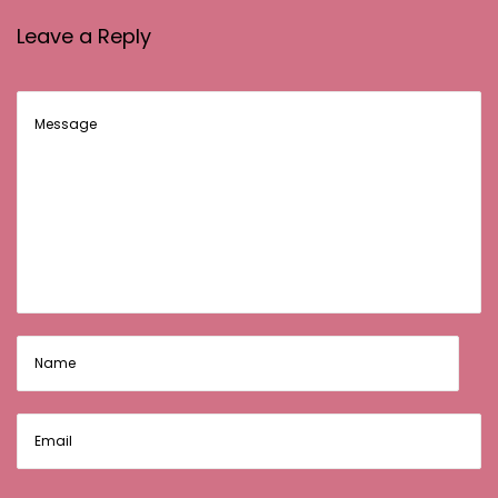
n
Leave a Reply
c
e
i
n
t
h
e
O
n
l
i
n
e
C
a