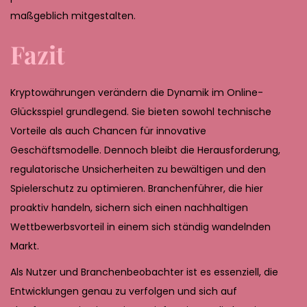
maßgeblich mitgestalten.
Fazit
Kryptowährungen verändern die Dynamik im Online-
Glücksspiel grundlegend. Sie bieten sowohl technische
Vorteile als auch Chancen für innovative
Geschäftsmodelle. Dennoch bleibt die Herausforderung,
regulatorische Unsicherheiten zu bewältigen und den
Spielerschutz zu optimieren. Branchenführer, die hier
proaktiv handeln, sichern sich einen nachhaltigen
Wettbewerbsvorteil in einem sich ständig wandelnden
Markt.
Als Nutzer und Branchenbeobachter ist es essenziell, die
Entwicklungen genau zu verfolgen und sich auf