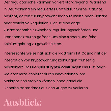
Der regulatorische Rahmen variiert stark regional: Während
in Deutschland ein reguliertes Umfeld für Online-Casinos
besteht, gelten für Kryptowährungen teilweise noch unklare
oder restriktive Regularien. Hier ist eine enge
Zusammenarbeit zwischen Regulierungsbehörden und
Branchenakteuren gefragt, um eine sichere und faire
Spielumgebung zu gewährleisten.
Interessanterweise hat sich die Plattform Hit Casino mit der
Integration von Kryptowährungszahlungen frühzeitig
positioniert. Das Beispiel “
Krypto Zahlungen Bei Hit
” zeigt,
wie etablierte Anbieter durch Innovationen ihre
Marktposition stärken können, ohne dabei die
Sicherheitsstandards aus den Augen zu verlieren.
Ausblick: