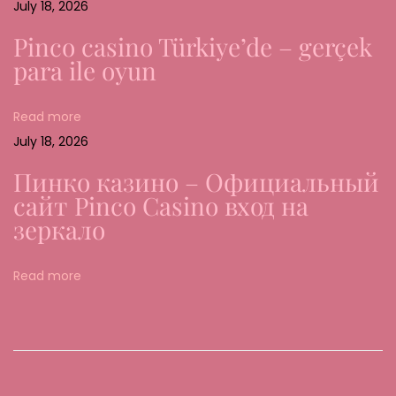
July 18, 2026
i
l
Pinco casino Türkiye’de – gerçek
e
para ile oyun
G
a
Read more
m
July 18, 2026
i
Пинко казино – Официальный
n
сайт Pinco Casino вход на
g
зеркало
E
x
Read more
p
e
r
i
e