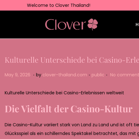
Welcome to Clover Thailand!
H
Kulturelle Unterschiede bei Casino-Erl
.
.
.
Posted on
Posted in
M
May 9, 2026
by
clover-thailand.com
public
No comment
a
y
Kulturelle Unterschiede bei Casino-Erlebnissen weltweit
9
Die Vielfalt der Casino-Kultur
,
2
Die Casino-Kultur variiert stark von Land zu Land und ist oft ti
0
Glücksspiel als ein schillerndes Spektakel betrachtet, das mit
2