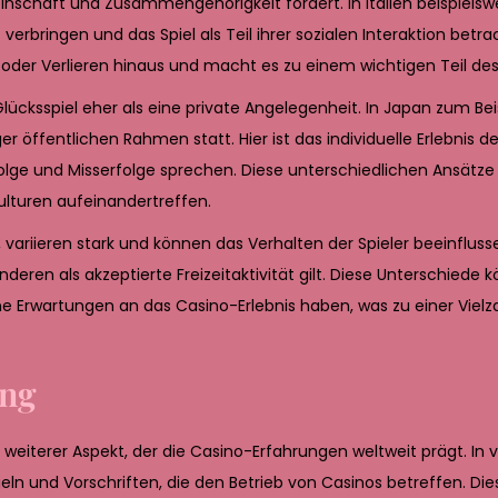
emeinschaft und Zusammengehörigkeit fördert. In Italien beispielsw
erbringen und das Spiel als Teil ihrer sozialen Interaktion betra
der Verlieren hinaus und macht es zu einem wichtigen Teil des 
ücksspiel eher als eine private Angelegenheit. In Japan zum Beis
 öffentlichen Rahmen statt. Hier ist das individuelle Erlebnis des
folge und Misserfolge sprechen. Diese unterschiedlichen Ansätz
ulturen aufeinandertreffen.
ariieren stark und können das Verhalten der Spieler beeinflusse
nderen als akzeptierte Freizeitaktivität gilt. Diese Unterschiede
e Erwartungen an das Casino-Erlebnis haben, was zu einer Vielza
ung
weiterer Aspekt, der die Casino-Erfahrungen weltweit prägt. In 
ln und Vorschriften, die den Betrieb von Casinos betreffen. Dies