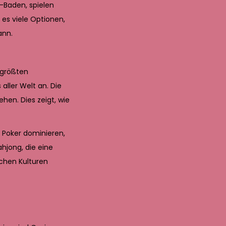
n-Baden, spielen
 es viele Optionen,
ann.
 größten
aller Welt an. Die
en. Dies zeigt, wie
 Poker dominieren,
ahjong, die eine
ichen Kulturen