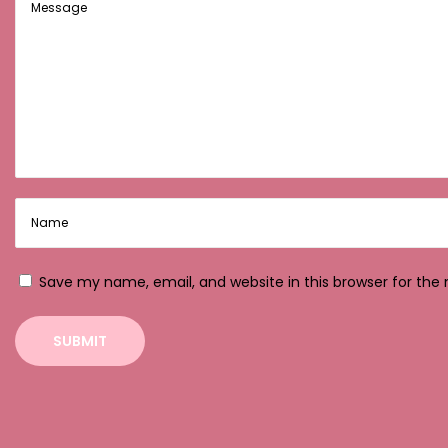
e
f
ö
r
c
a
s
i
n
o
Save my name, email, and website in this browser for the
u
t
a
n
s
v