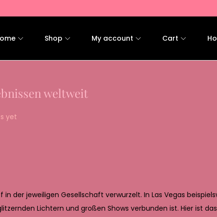
ome
Shop
My account
Cart
Ho
ebnissen weltweit
s yet
ef in der jeweiligen Gesellschaft verwurzelt. In Las Vegas beispiel
 glitzernden Lichtern und großen Shows verbunden ist. Hier ist da