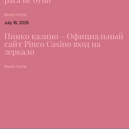
s
p
Read more
æ
July 18, 2026
n
Пинко казино – Официальный
d
сайт Pinco Casino вход на
e
зеркало
n
d
Read more
e
u
n
d
e
r
h
o