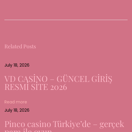
D
æ
m
p
e
t
Related Posts
s
t
July 18, 2026
r
VD CASİNO – GÜNCEL GİRİŞ
a
RESMİ SİTE 2026
t
e
g
Read more
i
July 18, 2026
o
Pinco casino Türkiye’de – gerçek
g
para ile oyun