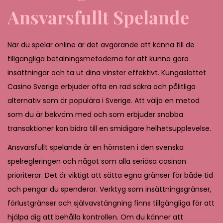
Ansvarsfullt Spelande
När du spelar online är det avgörande att känna till de
tillgängliga betalningsmetoderna för att kunna göra
insättningar och ta ut dina vinster effektivt. Kungaslottet
Casino Sverige erbjuder ofta en rad säkra och pålitliga
alternativ som är populära i Sverige. Att välja en metod
som du är bekväm med och som erbjuder snabba
transaktioner kan bidra till en smidigare helhetsupplevelse.
Ansvarsfullt spelande är en hörnsten i den svenska
spelregleringen och något som alla seriösa casinon
prioriterar. Det är viktigt att sätta egna gränser för både tid
och pengar du spenderar. Verktyg som insättningsgränser,
förlustgränser och självavstängning finns tillgängliga för att
hjälpa dig att behålla kontrollen. Om du känner att