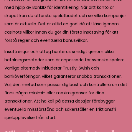
med hjälp av BankID för identifiering. När ditt konto är
skapat kan du utforska spelutbudet och se vilka kampanjer
som är aktuella. Det är alltid en god idé att läsa igenom
casinots villkor innan du gör din första insättning för att
förstå regler och eventuella bonusvillkor.
Insättningar och uttag hanteras smidigt genom olika
betalningsmetoder som är anpassade för svenska spelare.
Vanliga alternativ inkluderar Trustly, Swish och
banköverföringar, vilket garanterar snabba transaktioner.
Välj den metod som passar dig bäst och kontrollera om det
finns några minimi- eller maximigränser för dina
transaktioner. Att ha koll på dessa detaljer förebygger
eventuella missförstånd och säkerställer en friktionsfri
spelupplevelse från start.