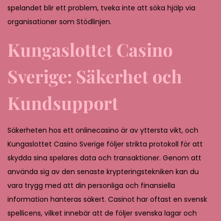
spelandet blir ett problem, tveka inte att söka hjälp via
organisationer som Stödlinjen.
Kungaslottet Casino
Sverige: Säkerhet och
Kundsupport
Säkerheten hos ett onlinecasino är av yttersta vikt, och
Kungaslottet Casino Sverige följer strikta protokoll för att
skydda sina spelares data och transaktioner. Genom att
använda sig av den senaste krypteringstekniken kan du
vara trygg med att din personliga och finansiella
information hanteras säkert. Casinot har oftast en svensk
spellicens, vilket innebär att de följer svenska lagar och