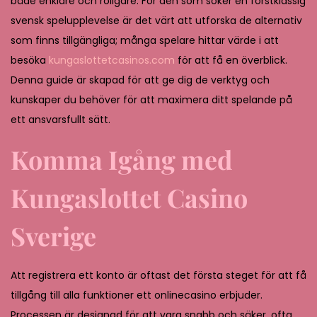
både enklare och roligare. För den som söker en förstklassig
svensk spelupplevelse är det värt att utforska de alternativ
som finns tillgängliga; många spelare hittar värde i att
besöka
kungaslottetcasinos.com
för att få en överblick.
Denna guide är skapad för att ge dig de verktyg och
kunskaper du behöver för att maximera ditt spelande på
ett ansvarsfullt sätt.
Komma Igång med
Kungaslottet Casino
Sverige
Att registrera ett konto är oftast det första steget för att få
tillgång till alla funktioner ett onlinecasino erbjuder.
Processen är designad för att vara snabb och säker, ofta