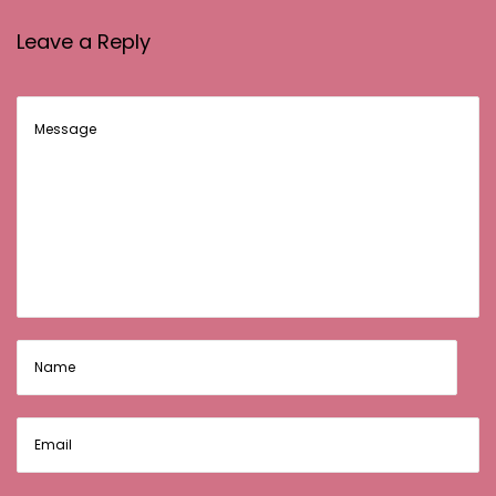
a
Leave a Reply
s
i
n
o
s
e
n
L
í
n
e
a
:
C
ó