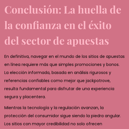
Conclusión: La huella de
la confianza en el éxito
del sector de apuestas
En definitiva, navegar en el mundo de los sitios de apuestas
en línea requiere más que simples promociones y bonos.
La elección informada, basada en análisis rigurosos y
referencias confiables como mejor que jackpotrove,
resulta fundamental para disfrutar de una experiencia
segura y placentera.
Mientras la tecnología y la regulación avanzan, la
protección del consumidor sigue siendo la piedra angular.
Los sitios con mayor credibilidad no solo ofrecen