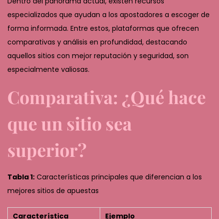
Dentro del panorama actual, existen recursos
especializados que ayudan a los apostadores a escoger de
forma informada. Entre estos, plataformas que ofrecen
comparativas y análisis en profundidad, destacando
aquellos sitios con mejor reputación y seguridad, son
especialmente valiosas.
Comparativa: ¿Qué hace
que un sitio sea
superior?
Tabla 1:
Características principales que diferencian a los
mejores sitios de apuestas
Característica
Ejemplo