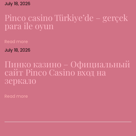
July 18, 2026
i
ó
Pinco casino Türkiye’de – gerçek
n
para ile oyun
D
i
Read more
g
July 18, 2026
i
Пинко казино – Официальный
t
сайт Pinco Casino вход на
a
зеркало
l
e
Read more
n
l
o
s
C