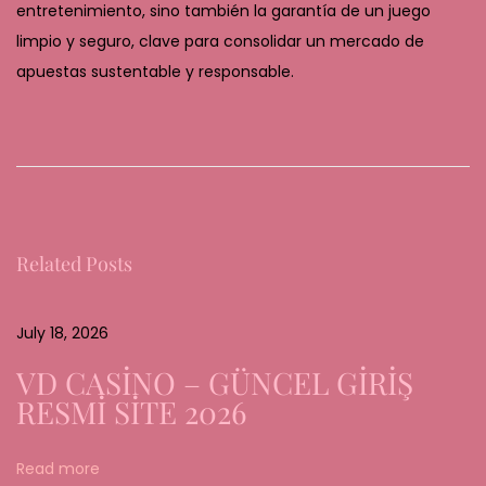
entretenimiento, sino también la garantía de un juego
limpio y seguro, clave para consolidar un mercado de
apuestas sustentable y responsable.
L
a
T
r
a
Related Posts
n
s
f
July 18, 2026
o
VD CASİNO – GÜNCEL GİRİŞ
r
RESMİ SİTE 2026
m
a
Read more
c