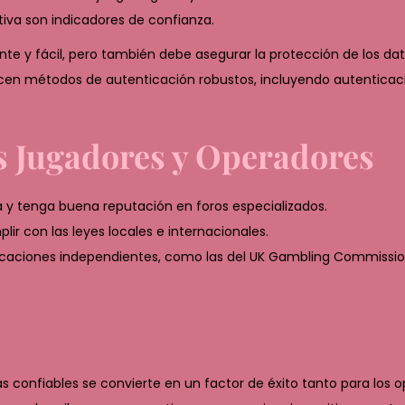
ctiva son indicadores de confianza.
nte y fácil, pero también debe asegurar la protección de los da
ofrecen métodos de autenticación robustos, incluyendo autentica
 Jugadores y Operadores
a y tenga buena reputación en foros especializados.
lir con las leyes locales e internacionales.
ficaciones independientes, como las del UK Gambling Commissi
s confiables se convierte en un factor de éxito tanto para los