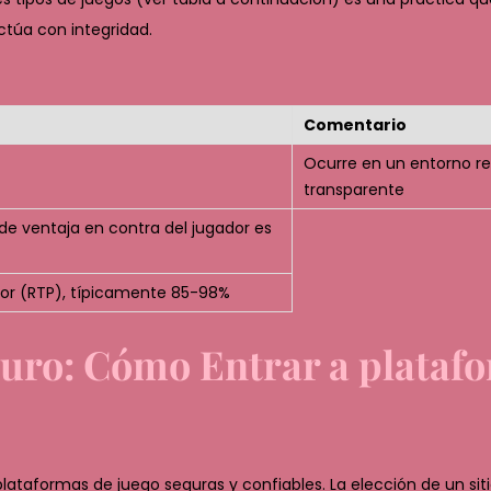
túa con integridad.
Comentario
Ocurre en un entorno r
transparente
de ventaja en contra del jugador es
dor (RTP), típicamente 85-98%
guro: Cómo Entrar a plataf
lataformas de juego seguras y confiables. La elección de un siti