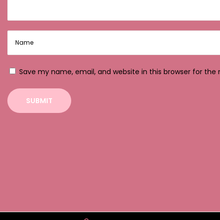
u
e
g
o
o
Save my name, email, and website in this browser for the
n
l
i
n
e
e
n
E
s
p
a