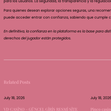
para los usuarios. La seguridad, la transparencia y la regulaci
Para quienes desean explorar opciones seguras, una recome
puede acceder entrar con confianza, sabiendo que cumple co
En definitiva, la confianza en la plataforma es la base para di
derechos del jugador están protegidos.
L
a
e
v
o
Related Posts
l
u
c
July 18, 2026
July 18, 202
i
VD CASİNO – GÜNCEL GİRİŞ RESMİ SİTE
Pinco casin
ó