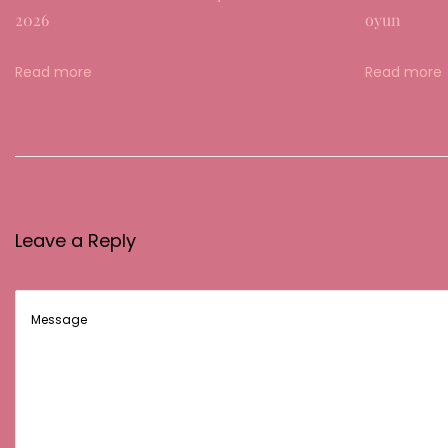
2026
oyun
n
y
Read more
Read more
r
e
g
u
l
a
Leave a Reply
c
i
ó
n
d
e
l
j