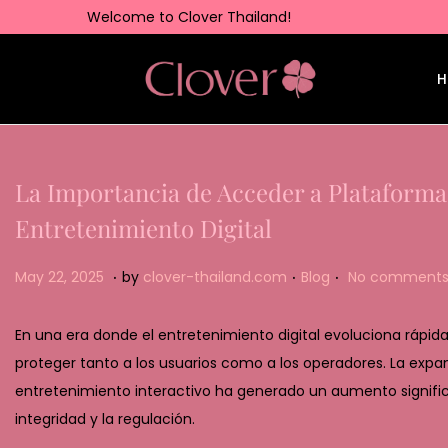
Welcome to Clover Thailand!
H
La Importancia de Acceder a Plataformas
Entretenimiento Digital
.
.
.
Posted on
Posted in
M
May 22, 2025
by
clover-thailand.com
Blog
No comments
a
y
En una era donde el entretenimiento digital evoluciona rápi
2
proteger tanto a los usuarios como a los operadores. La expa
2
entretenimiento interactivo ha generado un aumento significa
,
integridad y la regulación.
2