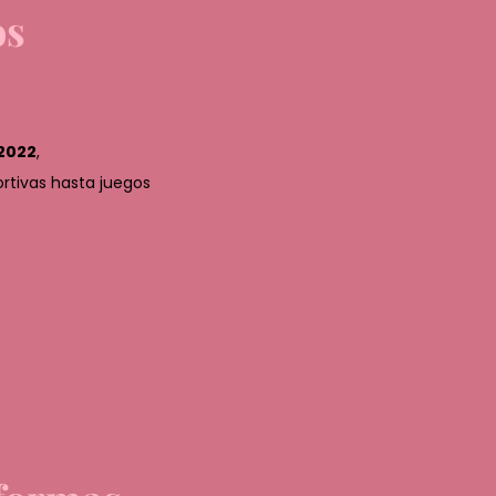
os
 2022
,
rtivas hasta juegos