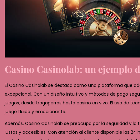
Casino Casinolab: un ejemplo d
El Casino Casinolab se destaca como una plataforma que ad
excepcional. Con un diseño intuitivo y métodos de pago segu
juegos, desde tragaperras hasta casino en vivo. El uso de te
juego fluida y emocionante.
Además, Casino Casinolab se preocupa por la seguridad y la 
justos y accesibles. Con atención al cliente disponible las 24