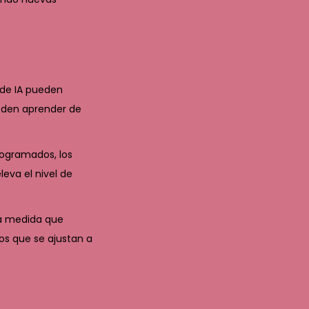
s de IA pueden
ueden aprender de
rogramados, los
eva el nivel de
 a medida que
os que se ajustan a