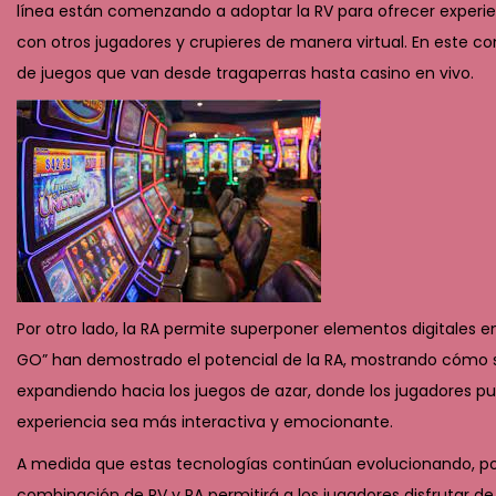
línea están comenzando a adoptar la RV para ofrecer experien
6
con otros jugadores y crupieres de manera virtual. En este co
de juegos que van desde tragaperras hasta casino en vivo.
Por otro lado, la RA permite superponer elementos digitales 
GO” han demostrado el potencial de la RA, mostrando cómo se 
expandiendo hacia los juegos de azar, donde los jugadores pu
experiencia sea más interactiva y emocionante.
A medida que estas tecnologías continúan evolucionando, p
combinación de RV y RA permitirá a los jugadores disfrutar de 