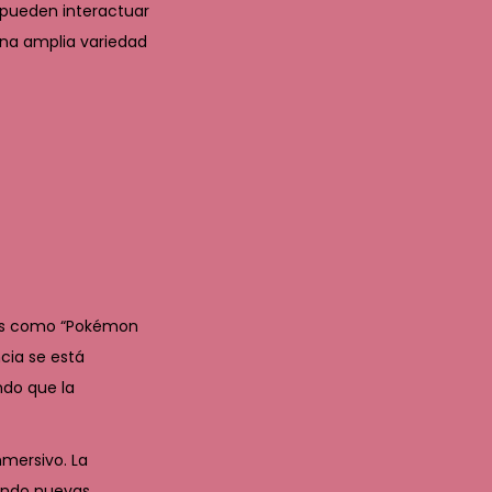
 pueden interactuar
una amplia variedad
egos como “Pokémon
cia se está
ndo que la
mersivo. La
iendo nuevas