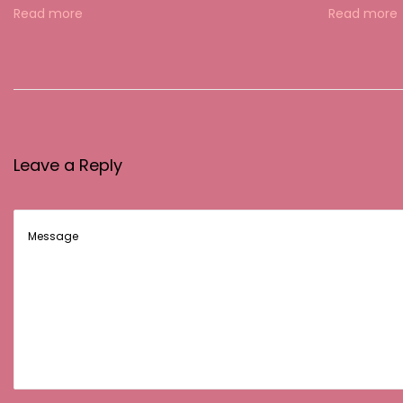
Read more
Read more
z
u
m
i
e
n
Leave a Reply
i
a
w
g
r
a
c
h
h
a