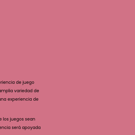
riencia de juego
 amplia variedad de
una experiencia de
e los juegos sean
riencia será apoyada