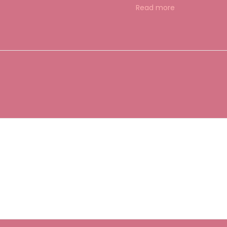
Read more