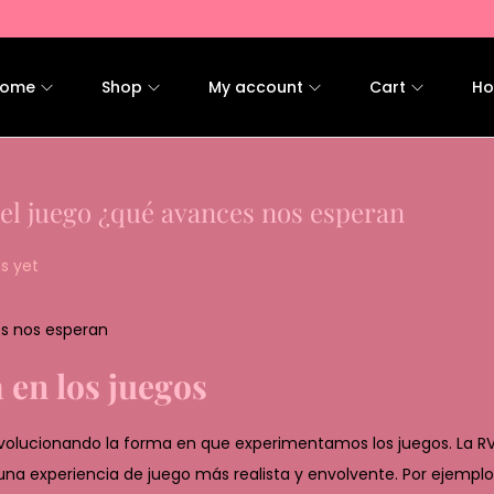
ome
Shop
My account
Cart
Ho
del juego ¿qué avances nos esperan
s yet
es nos esperan
 en los juegos
revolucionando la forma en que experimentamos los juegos. La RV
na experiencia de juego más realista y envolvente. Por ejemplo,