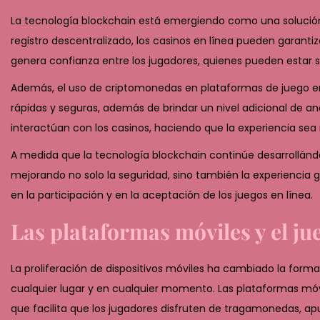
La tecnología blockchain está emergiendo como una solución p
registro descentralizado, los casinos en línea pueden garantiz
genera confianza entre los jugadores, quienes pueden estar s
Además, el uso de criptomonedas en plataformas de juego en 
rápidas y seguras, además de brindar un nivel adicional de a
interactúan con los casinos, haciendo que la experiencia sea
A medida que la tecnología blockchain continúe desarrollán
mejorando no solo la seguridad, sino también la experiencia 
en la participación y en la aceptación de los juegos en línea.
Las plataformas móviles y el ju
La proliferación de dispositivos móviles ha cambiado la form
cualquier lugar y en cualquier momento. Las plataformas móvi
que facilita que los jugadores disfruten de tragamonedas, ap