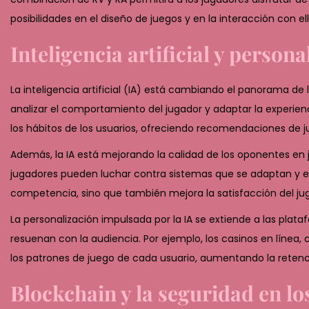
posibilidades en el diseño de juegos y en la interacción con ell
Inteligencia artificial y persona
La inteligencia artificial (IA) está cambiando el panorama de
analizar el comportamiento del jugador y adaptar la experienc
los hábitos de los usuarios, ofreciendo recomendaciones de ju
Además, la IA está mejorando la calidad de los oponentes en
jugadores pueden luchar contra sistemas que se adaptan y evo
competencia, sino que también mejora la satisfacción del ju
La personalización impulsada por la IA se extiende a las pla
resuenan con la audiencia. Por ejemplo, los casinos en línea,
los patrones de juego de cada usuario, aumentando la retenció
Blockchain y la seguridad en lo