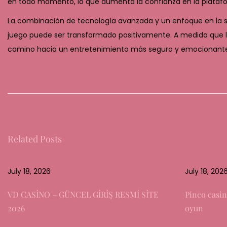
en todo momento, lo que aumenta la confianza en la plataf
La combinación de tecnología avanzada y un enfoque en la sa
juego puede ser transformado positivamente. A medida que la
camino hacia un entretenimiento más seguro y emocionant
M
i
t
y
i
Related Posts
n
i
e
July 18, 2026
July 18, 202
p
VD CASİNO – GÜNCEL GİRİŞ RESMİ SİTE
Pinco casin
o
2026
oyun
r
o