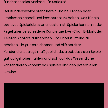
fundamentales Merkmal für Seriosität.
Der Kundenservice steht bereit, um bei Fragen oder
Problemen schnell und kompetent zu helfen, was für ein
positives Spielerlebnis unerlässlich ist. Spieler können in der
Regel über verschiedene Kanäle wie Live-Chat, E-Mail oder
Telefon Kontakt aufnehmen, um Unterstützung zu
erhalten. Ein gut erreichbarer und hilfsbereiter
Kundendienst trägt maßgeblich dazu bei, dass sich Spieler
gut aufgehoben fühlen und sich auf das Wesentliche
konzentrieren können: das Spielen und den potenziellen
Gewinn.