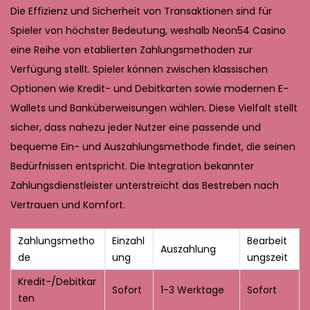
Die Effizienz und Sicherheit von Transaktionen sind für
Spieler von höchster Bedeutung, weshalb Neon54 Casino
eine Reihe von etablierten Zahlungsmethoden zur
Verfügung stellt. Spieler können zwischen klassischen
Optionen wie Kredit- und Debitkarten sowie modernen E-
Wallets und Banküberweisungen wählen. Diese Vielfalt stellt
sicher, dass nahezu jeder Nutzer eine passende und
bequeme Ein- und Auszahlungsmethode findet, die seinen
Bedürfnissen entspricht. Die Integration bekannter
Zahlungsdienstleister unterstreicht das Bestreben nach
Vertrauen und Komfort.
Zahlungsmetho
Einzahl
Bearbeit
Auszahlung
de
ung
ungszeit
Kredit-/Debitkar
Sofort
1-3 Werktage
Sofort
ten