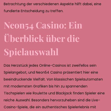
Betrachtung der verschiedenen Aspekte hilft dabei, eine
fundierte Entscheidung zu treffen.
Neon54 Casino: Ein
Überblick über die
Spielauswahl
Das Herzstück jedes Online-Casinos ist zweifellos sein
Spielangebot, und Neon54 Casino präsentiert hier eine
beeindruckende Vielfalt. Von klassischen Spielautomaten
mit modernsten Grafiken bis hin zu spannenden
Tischspielen wie Roulette und Blackjack finden Spieler eine
reiche Auswahl. Besonders hervorzuheben sind die Live-
Casino-Spiele, die ein authentisches Spielerlebnis mit