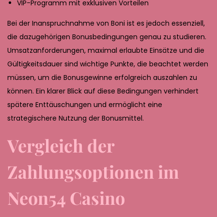
VIP-Programm mit exklusiven Vorteilen
Bei der Inanspruchnahme von Boni ist es jedoch essenziell,
die dazugehörigen Bonusbedingungen genau zu studieren.
Umsatzanforderungen, maximal erlaubte Einsätze und die
Gültigkeitsdauer sind wichtige Punkte, die beachtet werden
müssen, um die Bonusgewinne erfolgreich auszahlen zu
können. Ein klarer Blick auf diese Bedingungen verhindert
spätere Enttäuschungen und ermöglicht eine
strategischere Nutzung der Bonusmittel.
Vergleich der
Zahlungsoptionen im
Neon54 Casino