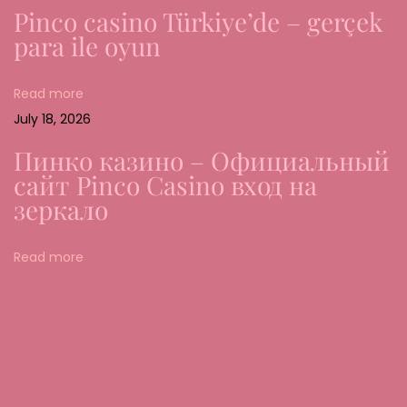
u
Pinco casino Türkiye’de – gerçek
t
para ile oyun
s
c
Read more
h
July 18, 2026
l
Пинко казино – Официальный
a
сайт Pinco Casino вход на
n
зеркало
d
:
Read more
I
h
r
L
e
i