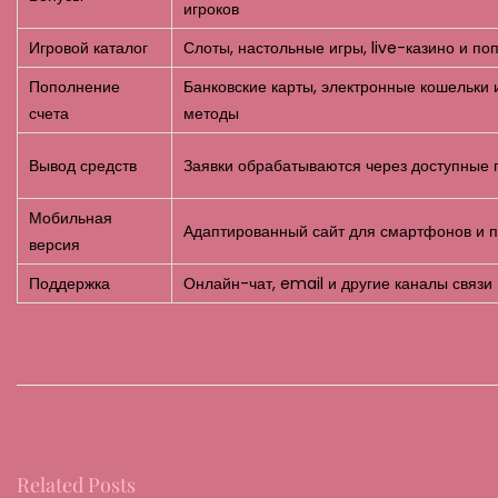
игроков
Игровой каталог
Слоты, настольные игры, live-казино и п
Пополнение
Банковские карты, электронные кошельки 
счета
методы
Вывод средств
Заявки обрабатываются через доступные
Мобильная
Адаптированный сайт для смартфонов и 
версия
Поддержка
Онлайн-чат, email и другие каналы связи
1
x
b
e
t
Related Posts
O