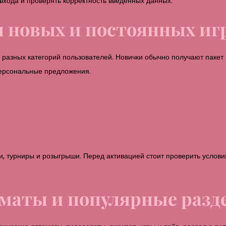
хода и проверять корректность введённых данных.
я новых и постоянных иг
разных категорий пользователей. Новички обычно получают пакет 
персональные предложения.
 турниры и розыгрыши. Перед активацией стоит проверить услов
томаты и популярные раз