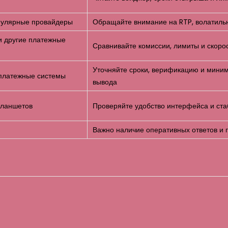
опулярные провайдеры
Обращайте внимание на RTP, волатильн
и другие платежные
Сравнивайте комиссии, лимиты и скоро
Уточняйте сроки, верификацию и мини
 платежные системы
вывода
планшетов
Проверяйте удобство интерфейса и ста
Важно наличие оперативных ответов и