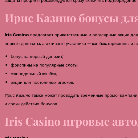
защиты профиля рекомендуется сразу включить подтверждение в
Ирис Казино бонусы дл
Iris Casino
предлагает приветственные и регулярные акции для 
первые депозиты, а активные участники — кэшбэк, фриспины и 
бонус на первый депозит;
фриспины на популярные слоты;
еженедельный кэшбэк;
акции для постоянных игроков.
Ирис Казино
также может проводить временные промо-кампании,
и сроки действия бонусов.
Iris Casino игровые ав