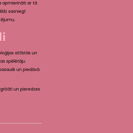
a apmierināti ar tā
līdz sasniegt
rtējumu.
di
loģijas attīstās un
las spēlētāju
ā pasaulē un piedāvā
gritāti un pieredzes