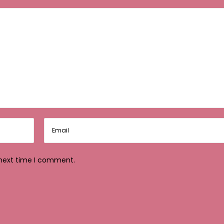
 next time I comment.