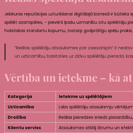
2
6
Jebkuras reputācijas uzturēšanai digitālajā biznesā ir būtiska sp
spēlēt azartspēles, – pievērš īpašu uzmanību citu spēlētāju pi
holistiskas standartu kopumu, tostarp godprātīgu spēļu praksi
“Reālas spēlētāju atsauksmes par caesarspin” ir neatsve
un uzticamību, balstoties uz dzīvu spēlētāju pieredzi, kas i
Vērtība un ietekme – kā a
Kategorija
Ietekme uz spēlētājiem
Uzticamība
Labs spēlētāju atsauksmju vērtējums
Drošība
Reālas pieredzes sniedz piesardzīb
Klientu serviss
Atsauksmes atklāj ātrumu un efektiv