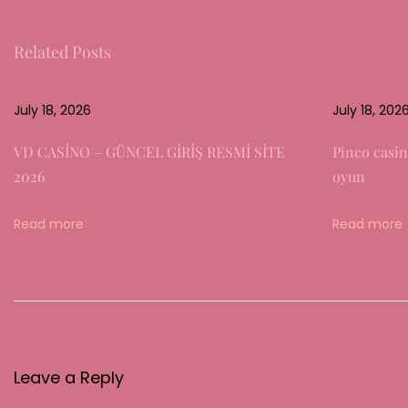
u
g
Related Posts
e
d
e
July 18, 2026
July 18, 202
l
VD CASİNO – GÜNCEL GİRİŞ RESMİ SİTE
Pinco casin
o
2026
oyun
s
J
Read more
Read more
u
e
g
o
s
d
Leave a Reply
e