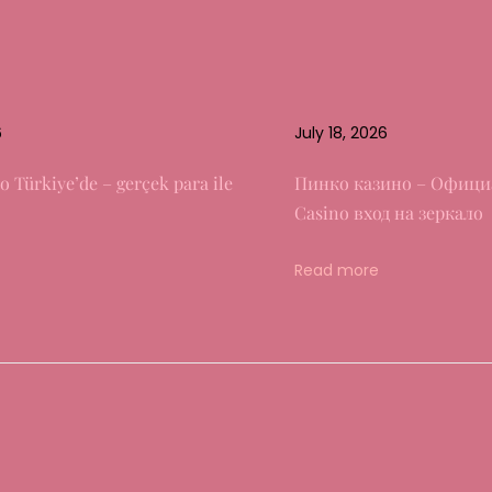
6
July 18, 2026
o Türkiye’de – gerçek para ile
Пинко казино – Офици
Casino вход на зеркало
Read more