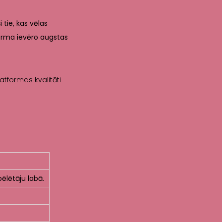
 tie, kas vēlas
forma ievēro augstas
tformas kvalitāti
ēlētāju labā.