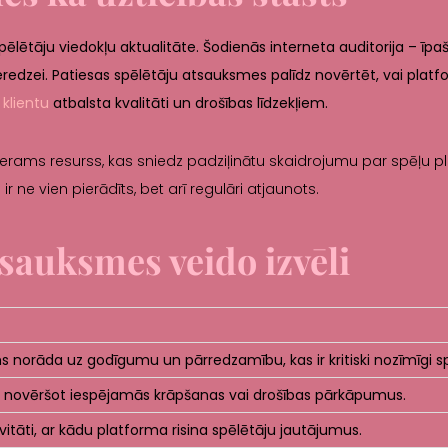
ēlētāju viedokļu aktualitāte. Šodienās interneta auditorija – īpaši
eredzei. Patiesas spēlētāju atsauksmes palīdz novērtēt, vai plat
,
klientu
atbalsta kvalitāti un drošības līdzekļiem.
rams resurss, kas sniedz padziļinātu skaidrojumu par spēļu pla
r ne vien pierādīts, bet arī regulāri atjaunots.
tsauksmes veido izvēli
 norāda uz godīgumu un pārredzamību, kas ir kritiski nozīmīgi sp
u, novēršot iespējamās krāpšanas vai drošības pārkāpumus.
itāti, ar kādu platforma risina spēlētāju jautājumus.