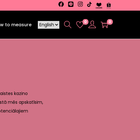
0
0
w to measure
saistes kazino
akstā mēs apskatīsim,
otenciālajiem