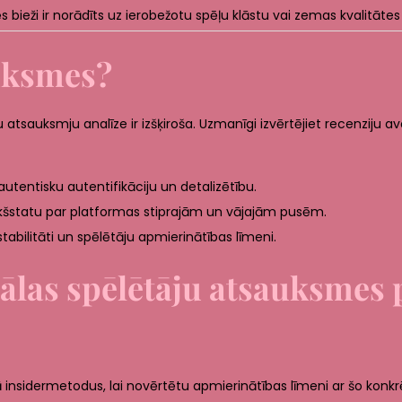
ieži ir norādīts uz ierobežotu spēļu klāstu vai zemas kvalitāte
auksmes?
ju atsauksmju analīze ir izšķiroša. Uzmanīgi izvērtējiet recenziju 
tentisku autentifikāciju un detalizētību.
iekšstatu par platformas stiprajām un vājajām pusēm.
bilitāti un spēlētāju apmierinātības līmeni.
eālas spēlētāju atsauksmes 
 insidermetodus, lai novērtētu apmierinātības līmeni ar šo konk