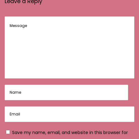
Leave a Reply
i
d
e
t
i
l
T
r
y
g
g
e
o
g
I
Save my name, email, and website in this browser for
n