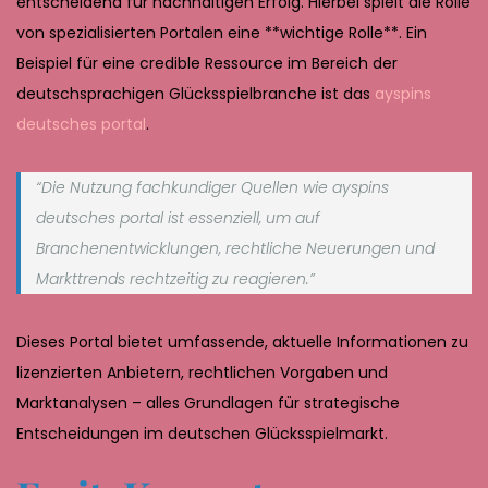
entscheidend für nachhaltigen Erfolg. Hierbei spielt die Rolle
von spezialisierten Portalen eine **wichtige Rolle**. Ein
Beispiel für eine credible Ressource im Bereich der
deutschsprachigen Glücksspielbranche ist das
ayspins
deutsches portal
.
“Die Nutzung fachkundiger Quellen wie ayspins
deutsches portal ist essenziell, um auf
Branchenentwicklungen, rechtliche Neuerungen und
Markttrends rechtzeitig zu reagieren.”
Dieses Portal bietet umfassende, aktuelle Informationen zu
lizenzierten Anbietern, rechtlichen Vorgaben und
Marktanalysen – alles Grundlagen für strategische
Entscheidungen im deutschen Glücksspielmarkt.