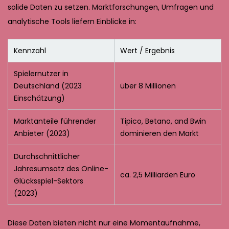
solide Daten zu setzen. Marktforschungen, Umfragen und
analytische Tools liefern Einblicke in:
Kennzahl
Wert / Ergebnis
Spielernutzer in
Deutschland (2023
über 8 Millionen
Einschätzung)
Marktanteile führender
Tipico, Betano, and Bwin
Anbieter (2023)
dominieren den Markt
Durchschnittlicher
Jahresumsatz des Online-
ca. 2,5 Milliarden Euro
Glücksspiel-Sektors
(2023)
Diese Daten bieten nicht nur eine Momentaufnahme,