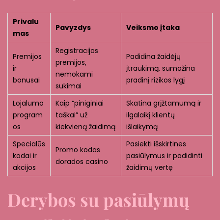
Privalu
Pavyzdys
Veiksmo įtaka
mas
Registracijos
Premijos
Padidina žaidėjų
premijos,
ir
įtraukimą, sumažina
nemokami
bonusai
pradinį rizikos lygį
sukimai
Lojalumo
Kaip “piniginiai
Skatina grįžtamumą ir
program
taškai” už
ilgalaikį klientų
os
kiekvieną žaidimą
išlaikymą
Specialūs
Pasiekti išskirtines
Promo kodas
kodai ir
pasiūlymus ir padidinti
dorados casino
akcijos
žaidimų vertę
Derybos su pasiūlymų