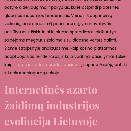
2
patyrė didelį augimą ir pokyčius, kurie atspindi platesnes
,
globalias industrijos tendencijas. Vienas iš pagrindinių
2
veiksnių, paskatinusių šį populiarumą, yra inovatyvūs
0
pasiūlymai ir išskirtiniai lojalumo sprendimai, leidžiantys
2
žaidėjams mėgautis žaidimais su didesne vertės dalimi.
6
Šiame straipsnyje analizuosime, kaip kazino platformos
adaptuoja šias tendencijas, ir kaip ypatingi pasiūlymai, tokie
kaip 「
promo kodas dorados casino
」, stiprina žaidėjų patirtį
ir konkurencingumą rinkoje.
Internetinės azarto
žaidimų industrijos
evoliucija Lietuvoje