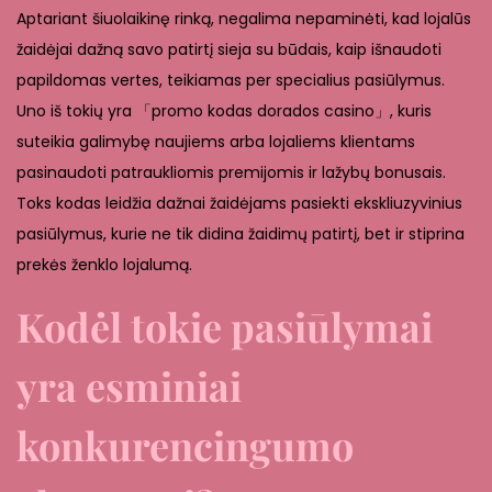
Aptariant šiuolaikinę rinką, negalima nepaminėti, kad lojalūs
žaidėjai dažną savo patirtį sieja su būdais, kaip išnaudoti
papildomas vertes, teikiamas per specialius pasiūlymus.
Uno iš tokių yra 「promo kodas dorados casino」, kuris
suteikia galimybę naujiems arba lojaliems klientams
pasinaudoti patraukliomis premijomis ir lažybų bonusais.
Toks kodas leidžia dažnai žaidėjams pasiekti ekskliuzyvinius
pasiūlymus, kurie ne tik didina žaidimų patirtį, bet ir stiprina
prekės ženklo lojalumą.
Kodėl tokie pasiūlymai
yra esminiai
konkurencingumo