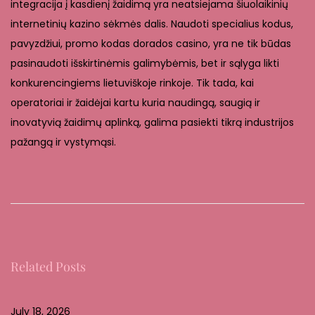
integracija į kasdienį žaidimą yra neatsiejama šiuolaikinių
internetinių kazino sėkmės dalis. Naudoti specialius kodus,
pavyzdžiui, promo kodas dorados casino, yra ne tik būdas
pasinaudoti išskirtinėmis galimybėmis, bet ir sąlyga likti
konkurencingiems lietuviškoje rinkoje. Tik tada, kai
operatoriai ir žaidėjai kartu kuria naudingą, saugią ir
inovatyvią žaidimų aplinką, galima pasiekti tikrą industrijos
pažangą ir vystymąsi.
V
e
i
e
n
Related Posts
t
i
l
July 18, 2026