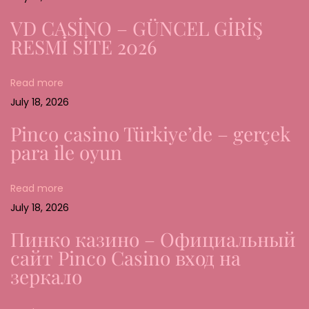
A
VD CASİNO – GÜNCEL GİRİŞ
n
RESMİ SİTE 2026
s
v
Read more
a
July 18, 2026
r
l
Pinco casino Türkiye’de – gerçek
i
para ile oyun
g
o
Read more
g
July 18, 2026
T
Пинко казино – Официальный
r
сайт Pinco Casino вход на
y
зеркало
g
g