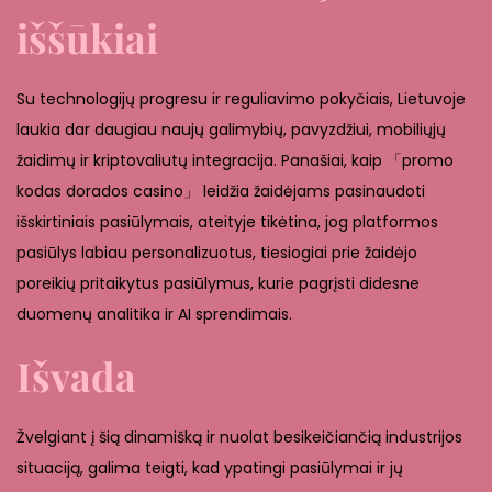
iššūkiai
Su technologijų progresu ir reguliavimo pokyčiais, Lietuvoje
laukia dar daugiau naujų galimybių, pavyzdžiui, mobiliųjų
žaidimų ir kriptovaliutų integracija. Panašiai, kaip 「promo
kodas dorados casino」 leidžia žaidėjams pasinaudoti
išskirtiniais pasiūlymais, ateityje tikėtina, jog platformos
pasiūlys labiau personalizuotus, tiesiogiai prie žaidėjo
poreikių pritaikytus pasiūlymus, kurie pagrįsti didesne
duomenų analitika ir AI sprendimais.
Išvada
Žvelgiant į šią dinamišką ir nuolat besikeičiančią industrijos
situaciją, galima teigti, kad ypatingi pasiūlymai ir jų