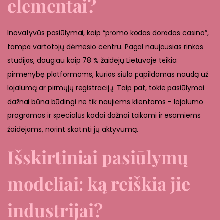
elementai?
Inovatyvūs pasiūlymai, kaip “promo kodas dorados casino”,
tampa vartotojų dėmesio centru. Pagal naujausias rinkos
studijas, daugiau kaip 78 % žaidėjų Lietuvoje teikia
pirmenybę platformoms, kurios siūlo papildomas naudą už
lojalumą ar pirmųjų registracijų. Taip pat, tokie pasiūlymai
dažnai būna būdingi ne tik naujiems klientams – lojalumo
programos ir specialūs kodai dažnai taikomi ir esamiems
žaidėjams, norint skatinti jų aktyvumą.
Išskirtiniai pasiūlymų
modeliai: ką reiškia jie
industrijai?