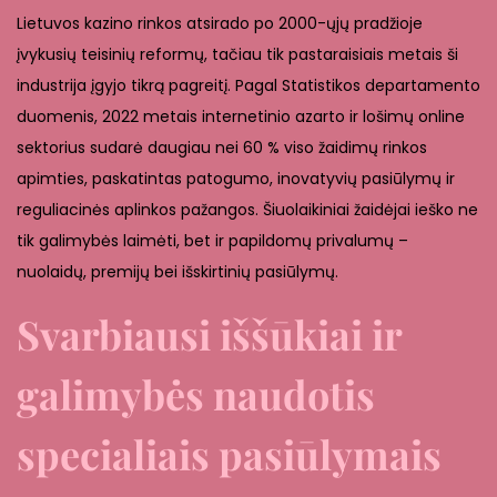
Lietuvos kazino rinkos atsirado po 2000-ųjų pradžioje
įvykusių teisinių reformų, tačiau tik pastaraisiais metais ši
industrija įgyjo tikrą pagreitį. Pagal Statistikos departamento
duomenis, 2022 metais internetinio azarto ir lošimų online
sektorius sudarė daugiau nei 60 % viso žaidimų rinkos
apimties, paskatintas patogumo, inovatyvių pasiūlymų ir
reguliacinės aplinkos pažangos. Šiuolaikiniai žaidėjai ieško ne
tik galimybės laimėti, bet ir papildomų privalumų –
nuolaidų, premijų bei išskirtinių pasiūlymų.
Svarbiausi iššūkiai ir
galimybės naudotis
specialiais pasiūlymais