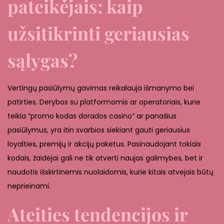
pateikėjais: kaip
užsitikrinti geriausias
sąlygas?
Vertingų pasiūlymų gavimas reikalauja išmanymo bei
patirties. Derybos su platformomis ar operatoriais, kurie
teikia “promo kodas dorados casino” ar panašius
pasiūlymus, yra itin svarbios siekiant gauti geriausius
loyalties, premijų ir akcijų paketus. Pasinaudojant tokiais
kodais, žaidėjai gali ne tik atverti naujas galimybes, bet ir
naudotis išskirtinėmis nuolaidomis, kurie kitais atvejais būtų
neprieinami.
Ateities tendencijos ir