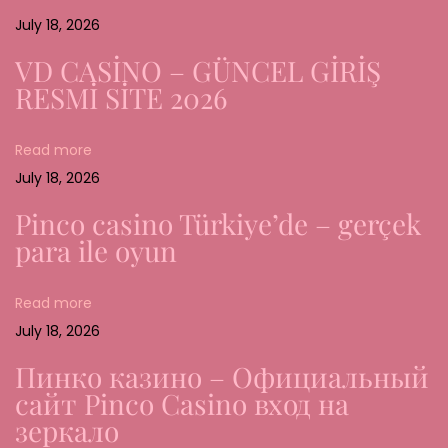
i
July 18, 2026
a
VD CASİNO – GÜNCEL GİRİŞ
n
RESMİ SİTE 2026
a
l
Read more
i
July 18, 2026
z
a
Pinco casino Türkiye’de – gerçek
n
para ile oyun
a
j
Read more
l
July 18, 2026
e
Пинко казино – Официальный
p
сайт Pinco Casino вход на
s
зеркало
z