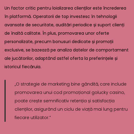
Un factor critic pentru loializarea clienților este încrederea
în platformă. Operatorii de top investesc în tehnologii
avansate de securitate, auditări periodice și suport clienți
de înaltă calitate. În plus, promovarea unor oferte
personalizate, precum bonusuri dedicate și promoții
exclusive, se bazează pe analiza datelor de comportament
ale jucătorilor, adaptând astfel oferta la preferințele și
istoricul fiecăruia.
„O strategie de marketing bine gândită, care include
promovarea unui cod promoțional golucky casino,
poate crește semnificativ retenția și satisfacția
clienților, asigurând un ciclu de viață mai lung pentru
fiecare utilizator.”