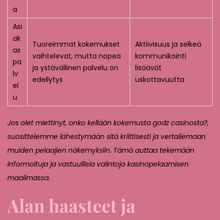
a
Asi
ak
Tuoreimmat kokemukset
Aktiivisuus ja selkeä
as
vaihtelevat, mutta nopea
kommunikointi
pa
ja ystävällinen palvelu on
lisäävät
lv
edellytys
uskottavuutta
el
u
Jos olet miettinyt, onko kellään kokemusta godz casinosta?,
suosittelemme lähestymään sitä kriittisesti ja vertailemaan
muiden pelaajien näkemyksiin. Tämä auttaa tekemään
informoituja ja vastuullisia valintoja kasinopelaamisen
maailmassa.
Alan haasteet ja