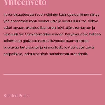
Yhteenveto
Kokonaisuudessaan suomalainen kasinopelaaminen siirtyy
yhä enemmän kohti avoimuutta ja vastuullisuutta. Vahva
uskottavuus rakentuu lisenssien, käyttäjäkokemusten ja
vastuullisten toimintamallien varaan. Kysymys onko kellään
kokemusta godz casinosta? kuvastaa suomalaisten
kasvavaa tietoisuutta ja kiinnostusta löytää luotettavia
pelipaikkoja, jotka täyttävät korkeimmat standardit.
C
r
y
p
t
Related Posts
o
c