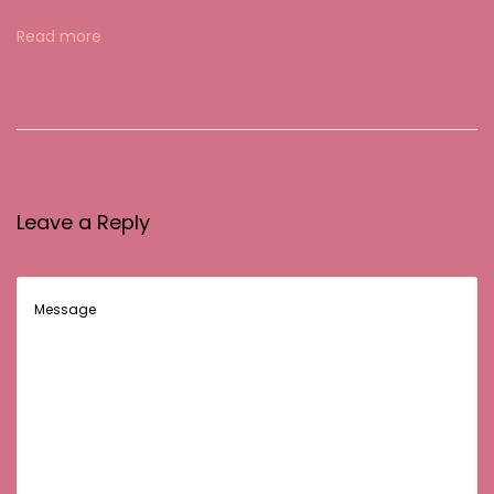
t
Read more
r
a
t
e
g
i
Leave a Reply
e
s
:
I
n
s
i
g
h