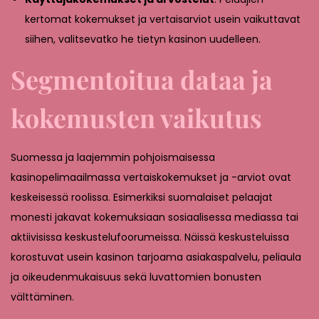
kertomat kokemukset ja vertaisarviot usein vaikuttavat
siihen, valitsevatko he tietyn kasinon uudelleen.
Segmentoitua dataa ja
kokemusten vaikutus
Suomessa ja laajemmin pohjoismaisessa
kasinopelimaailmassa vertaiskokemukset ja -arviot ovat
keskeisessä roolissa. Esimerkiksi suomalaiset pelaajat
monesti jakavat kokemuksiaan sosiaalisessa mediassa tai
aktiivisissa keskustelufoorumeissa. Näissä keskusteluissa
korostuvat usein kasinon tarjoama asiakaspalvelu, peliaula
ja oikeudenmukaisuus sekä luvattomien bonusten
välttäminen.