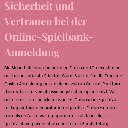
Sicherheit und
Vertrauen bei der
Online-Spielbank-
Anmeldung
Die Sicherheit Ihrer persönlichen Daten und Transaktionen
hat bei uns oberste Priorität. Wenn Sie sich für die Tradition
Casino Anmeldung entscheiden, wählen Sie eine Plattform,
die modernste Verschlüsselungstechnologien nutzt. Wir
halten uns strikt an alle relevanten Datenschutzgesetze
und regulatorischen Anforderungen. Ihre Daten werden
niemals an Dritte weitergegeben, es sei denn, dies ist
gesetzlich vorgeschrieben oder für die Bereitstellung