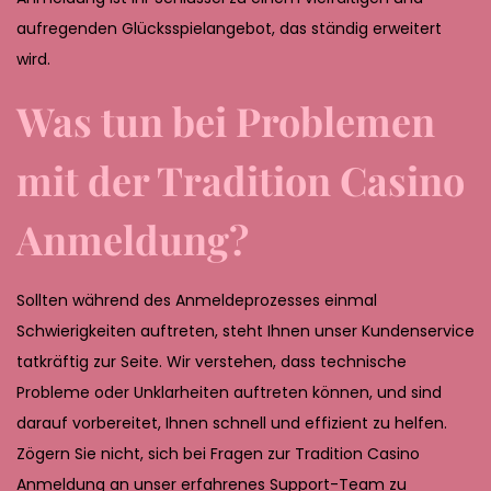
aufregenden Glücksspielangebot, das ständig erweitert
wird.
Was tun bei Problemen
mit der Tradition Casino
Anmeldung?
Sollten während des Anmeldeprozesses einmal
Schwierigkeiten auftreten, steht Ihnen unser Kundenservice
tatkräftig zur Seite. Wir verstehen, dass technische
Probleme oder Unklarheiten auftreten können, und sind
darauf vorbereitet, Ihnen schnell und effizient zu helfen.
Zögern Sie nicht, sich bei Fragen zur Tradition Casino
Anmeldung an unser erfahrenes Support-Team zu