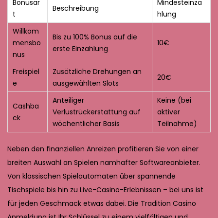
Bonusar
Mindesteinza
Beschreibung
t
hlung
Willkom
Bis zu 100% Bonus auf die
mensbo
10€
erste Einzahlung
nus
Freispiel
Zusätzliche Drehungen an
20€
e
ausgewählten Slots
Anteiliger
Keine (bei
Cashba
Verlustrückerstattung auf
aktiver
ck
wöchentlicher Basis
Teilnahme)
Neben den finanziellen Anreizen profitieren Sie von einer
breiten Auswahl an Spielen namhafter Softwareanbieter.
Von klassischen Spielautomaten über spannende
Tischspiele bis hin zu Live-Casino-Erlebnissen – bei uns ist
für jeden Geschmack etwas dabei. Die Tradition Casino
Anmeldung ist Ihr Schlüssel zu einem vielfältigen und