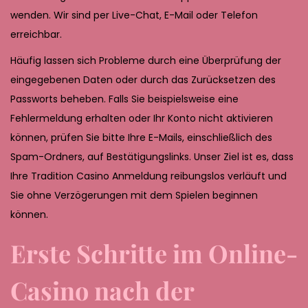
wenden. Wir sind per Live-Chat, E-Mail oder Telefon
erreichbar.
Häufig lassen sich Probleme durch eine Überprüfung der
eingegebenen Daten oder durch das Zurücksetzen des
Passworts beheben. Falls Sie beispielsweise eine
Fehlermeldung erhalten oder Ihr Konto nicht aktivieren
können, prüfen Sie bitte Ihre E-Mails, einschließlich des
Spam-Ordners, auf Bestätigungslinks. Unser Ziel ist es, dass
Ihre Tradition Casino Anmeldung reibungslos verläuft und
Sie ohne Verzögerungen mit dem Spielen beginnen
können.
Erste Schritte im Online-
Casino nach der