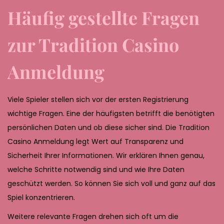
Häufig gestellte Fragen
zur Tradition Casino
Anmeldung
Viele Spieler stellen sich vor der ersten Registrierung
wichtige Fragen. Eine der häufigsten betrifft die benötigten
persönlichen Daten und ob diese sicher sind. Die Tradition
Casino Anmeldung legt Wert auf Transparenz und
Sicherheit Ihrer Informationen. Wir erklären Ihnen genau,
welche Schritte notwendig sind und wie Ihre Daten
geschützt werden. So können Sie sich voll und ganz auf das
Spiel konzentrieren.
Weitere relevante Fragen drehen sich oft um die