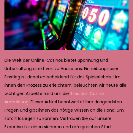
Die Welt der Online-Casinos bietet Spannung und
Unterhaltung direkt von zu Hause aus. Ein reibungsloser
Einstieg ist dabei entscheidend für das Spielerlebnis. Um
Ihnen den Prozess zu erleichtern, beleuchten wir heute alle
wichtigen Aspekte rund um die
Tradition Casino
Anmeldung
. Dieser Artikel beantwortet Ihre dringendsten
Fragen und gibt Ihnen das nötige Wissen an die Hand, um
sofort loslegen zu können. Vertrauen Sie auf unsere
Expertise für einen sicheren und erfolgreichen Start.