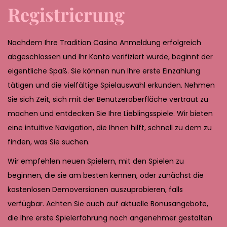
Registrierung
Nachdem Ihre Tradition Casino Anmeldung erfolgreich
abgeschlossen und Ihr Konto verifiziert wurde, beginnt der
eigentliche Spaß. Sie können nun Ihre erste Einzahlung
tätigen und die vielfältige Spielauswahl erkunden. Nehmen
Sie sich Zeit, sich mit der Benutzeroberfläche vertraut zu
machen und entdecken Sie Ihre Lieblingsspiele. Wir bieten
eine intuitive Navigation, die Ihnen hilft, schnell zu dem zu
finden, was Sie suchen.
Wir empfehlen neuen Spielern, mit den Spielen zu
beginnen, die sie am besten kennen, oder zunächst die
kostenlosen Demoversionen auszuprobieren, falls
verfügbar. Achten Sie auch auf aktuelle Bonusangebote,
die Ihre erste Spielerfahrung noch angenehmer gestalten