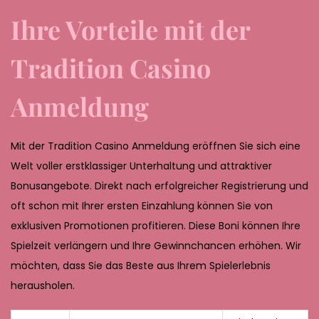
Ihre Vorteile mit der
Tradition Casino
Anmeldung
Mit der Tradition Casino Anmeldung eröffnen Sie sich eine
Welt voller erstklassiger Unterhaltung und attraktiver
Bonusangebote. Direkt nach erfolgreicher Registrierung und
oft schon mit Ihrer ersten Einzahlung können Sie von
exklusiven Promotionen profitieren. Diese Boni können Ihre
Spielzeit verlängern und Ihre Gewinnchancen erhöhen. Wir
möchten, dass Sie das Beste aus Ihrem Spielerlebnis
herausholen.