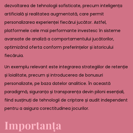
dezvoltarea de tehnologii sofisticate, precum inteligența
artificială și realitatea augmentată, care permit
personalizarea experienței fiecărui jucător. Astfel,
platformele cele mai performante investesc în sisteme
avansate de analiză a comportamentului jucătorilor,
optimizând oferta conform preferințelor și istoricului
fiecăruia.
Un exemplu relevant este integrarea strategiilor de retenție
și loialitate, precum și introducerea de bonusuri
personalizate, pe baza datelor analitice. În această
paradigmă, siguranța și transparența devin piloni esențiali,
fiind susținuți de tehnologii de criptare și audit independent
pentru a asigura corectitudinea jocurilor.
Importanța