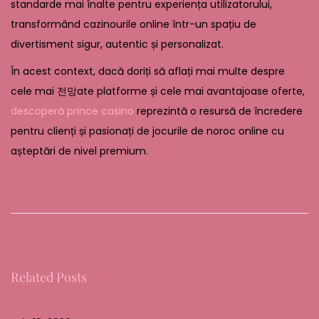
standarde mai înalte pentru experiența utilizatorului,
transformând cazinourile online într-un spațiu de
divertisment sigur, autentic și personalizat.
În acest context, dacă doriți să aflați mai multe despre
cele mai 전망ate platforme și cele mai avantajoase oferte,
descoperă prince casino
reprezintă o resursă de încredere
pentru clienți și pasionați de jocurile de noroc online cu
așteptări de nivel premium.
D
i
e
B
e
Related Posts
w
e
r