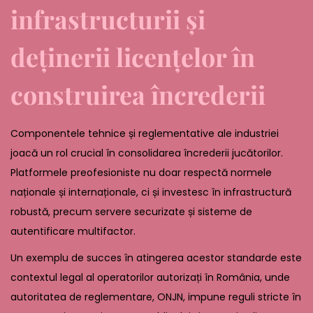
infrastructurii și
deținerii licențelor în
construirea încrederii
Componentele tehnice și reglementative ale industriei
joacă un rol crucial în consolidarea încrederii jucătorilor.
Platformele preofesioniste nu doar respectă normele
naționale și internaționale, ci și investesc în infrastructură
robustă, precum servere securizate și sisteme de
autentificare multifactor.
Un exemplu de succes în atingerea acestor standarde este
contextul legal al operatorilor autorizați în România, unde
autoritatea de reglementare, ONJN, impune reguli stricte în